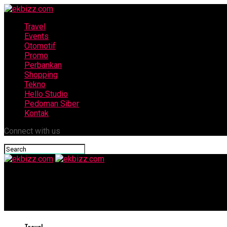
Travel
Events
Otomotif
Promo
Perbankan
Shopping
Tekno
Hello Studio
Pedoman Siber
Kontak
Connect with us
ekbizz.com
INDONESIA BARU: KUTAI