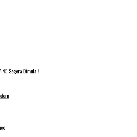
P 45 Segera Dimulai!
odern
nce