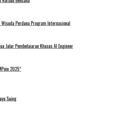
n Korban Bencana
ar Wisuda Perdana Program Internasional
ua Jalur Pembelajaran Khusus AI Engineer
IMPoin 2025”
aya Saing