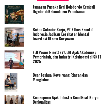
terjadi pada seluruh aspek kehidupan sosial masyarakat
Jamasan Pusaka Kyai Nolobondo Kembali
akibat Pandemi Covid-19 jelas butuh respon yang
Digelar di Kebondalem Prambanan
sistematis dan terstruktur sehingga tidak latah
memaknai istilah New Normal. “Inilah urgensi dari
Konggres Kebudayaan Desa yakni mendorong dan
Bukan Sekadar Kerja, PT Ethos Kreatif
menyusun tatanan arah Indonesia Baru dari Desa,”
Indonesia Jadikan Kesehatan Mental
Investasi Utama Karyawan
ujarnya.
KKD berlangsung 1-10 Juli 2020, membahas 20 tema
Full Power Riset! SV UGM Ajak Akademisi,
mewakili berbagai tema kehidupan yang saat ini
Pemerintah, dan Industri Kolaborasi di SNTT
mengalami perubahan akibat wabah Covid-19. Tema-
2025
tema tersebut dibedah dalam bentuk Webinar atau
Seminar Online dengan mengundang 90 narasumber
Dear Joshua, Novel yang Ringan dan
dari berbagai kalangan seperti akademisi, birokrat, tokoh
Menghibur
muda, pegiat desa dan seniman.
Para narasumber itu membedah berbagai tema dengan
Kemenperin Ajak Industri Kecil Buat Karya
berbasis pada riset yang telah digelar Panitia KKD. Riset
Berkualitas
dilakukan melalui Kuesioner Online terhadap 10 ribu