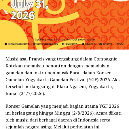
Nusantara.
Dalam kesempatan itu Kepala Desa Panggungharjo
Wahyudi Anggoro Hadi menyatakan, realitas yang
terjadi akibat Wabah Corona adalah terjadinya banyak
perubahan dalam struktur kehidupan masyarakat.
“Wabah ini mendekonstruksi semua gagasan tanpa
teriakan revolusi. Salahsatunya, ada kesan tatanan yang
selama ini didominasi struktur yang ada, kini muncul
Musisi asal Prancis yang tergabung dalam Compagnie
berbagai tatanan alternatif,” katanya.
Kotekan memukau penonton dengan memadukan
gamelan dan instrumen musik Barat dalam Konser
Pada saat yang sama, Desa membuktikan diri sebagai
Gamelan Yogyakarta Gamelan Festival (YGF) 2026. Aksi
kekuatan yang paling mampu bertahan di tengah
tersebut berlangsung di Plaza Ngasem, Yogyakarta,
gempuran krisis yang menghantam semua lini. Desa,
Jumat (31/7/2026).
ditopang posisi strategisnya yakni kekuatan Hardware
alias Sumber Daya Manusia, bentang alam dan
Konser Gamelan yang menjadi bagian utama YGF 2026
sebagainya, juga kekuatan Software berupa budaya dan
ini berlangsung hingga Minggu (2/8/2026). Acara diikuti
tata nilai kehidupan sosial, terbukti mampu bertahan.
oleh musisi dari berbagai daerah di Indonesia serta
“Desa dengan kekuatan budayanya terbukti tangguh
sejumlah negara asing. Melalui perhelatan ini,