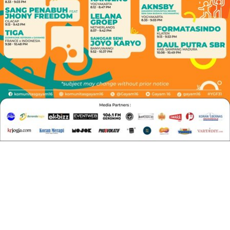
berseminya kembali berbagai formulasi baru untuk
Indonesia.” Ini adalah momen untuk menyemai kembali
benih-benih baru sehingga kita bisa membentuk tata
peradaban baru Indonesia dan menjawab seperi apa
sebenarnya ke-Indonesiaan kita,” katanya.
Sementara itu, FX Rudi Gunawan menyatakan, Kongres
Kebudayaan Desa ternyata menciptakan perdebatan
yang menarik. KKD memperjelas makna kebudayaan
Indonesia, dan memberi arah bagi perubahan yang
sekarang ini sedang terjadi menuju arah yang lebih jelas.
“Dari berbagai pertemuan, saya banyak mendapatkan
pertanyaan, kenapa ya kok yang menggelar Kongres
malah Desa dan bukan Kota, Ternyata Desa lebih
memiliki orientasi yang jelas dalam mengelola
perubahan,” jelasnya.
RELATED TOPICS:
EVENT