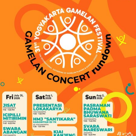
dalam hajatan ini diharapkan menjadi keluaran yang
mendapatkan legitimasi politik dan sosial untuk
mendorong berbagai perubahan ke arah tatanan
Indonesia Baru,” tutur Kepala Desa Panggungharjo.
Targetnya, berbagai gagasan yang berangkat dari Desa,
masyarakat adat dan para narasumber dari berbagai
ruang pemikiran ditetapkan menjadi visi bersama,
membalik pola-pola perencanaan yang sudah dari dulu
didominasi oleh elit-elit pemerintahan di Jakarta. Jadi,
beberapa output yang menjadi target adalah Visi Misi
tentang Indonesia sehingga lebih implementatif dan
menjadi panduan penyusunan kebijakan desa, serta
menjadi Milestone atau tahapan-tahapan yang bisa
terbaca dengan jelas oleh Pemerintah Desa dalam
menyusun perencanaan pembangunan desa.
AB Winata, salahsatu narasumber menyatakan, Wabah
Virus Corona bisa juga dimaknai sebagai momentum bagi