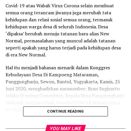
Covid-19 atau Wabah Virus Corona selain membuat
semua orang terancam jiwanya juga merubah tata
kehidupan dan relasi sosial semua orang, termasuk
kehidupan warga desa di seluruh Indonesia. Desa
‘dipaksa’ berubah menuju tatanan baru alias New
Normal, permasalahan yang muncul adalah tatanan
seperti apakah yang harus terjadi pada kehidupan desa
di era New Normal.
Hal itu menjadi bahasan menarik dalam Konggres
Kebudayaan Desa Di Kampoeng Mataraman,
Panggungharjo, Sewon, Bantul, Yogyakarta, Kamis, 25
Juni 2020, menghadirkan narasumber: Ryan Sugiyarto
selaku Steering Committee, Kepala Desa Panggungharjo
Wahyudi Anggoro Hadi, Peneliti UGM AB Winata serta
FX Rudi Gunawan, Budayawan dan Penulis.
CONTINUE READING
Steering Committee Konggres Kebudayaan Desa -KKD,
YOU MAY LIKE
Ryan Sugiarto menyatakan, perubahan yang saat ini