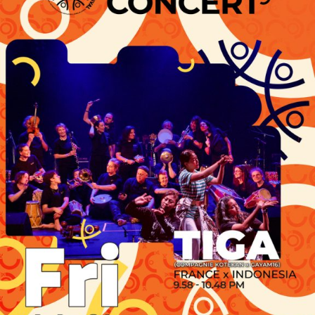
Festival Kebudayaan Desa-desa Nusantara yang digelar
secara unik sebagai bentuk perayaan dan keceriaan
Kongres Kebudayaan Desa,” ungkap Ryan.
Penutup Acara berupa Deklarasi Tatanan Indonesia Bari
Dari Desa pada 15 Agustus 2020, di Istana Negara
Jakarta, yang rencananya dilakukan langsung oleh
Presiden Republik Indonesia. Adapun Out-Put KKD
yakni,
1. Tersusunnya Dokumen RPJMDes yang bisa digunakan
sebagain acuan untuk seluruh desa di seluruh Nusantara.
2. Laporan Hasil Riset pada Juni-Juli 2020.
3. Menerbitkan 20-22 judul buku dari 20 tema yang
dibahas KKD.
4. Menerbitkan buku Strategi Pemajuan Desa-desa di