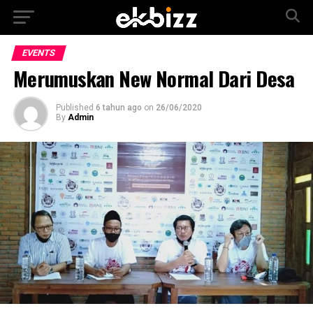
EVENTS
Merumuskan New Normal Dari Desa
Published
6 tahun ago
on
26/06/2020
By
Admin