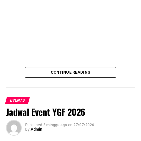
UP NEXT
Program Canthelan Terus Dapatkan Apresiasi
DON'T MISS
Lowker Tenaga Ahli Program Sosial Bank Indonesia
(PSBI)
CONTINUE READING
EVENTS
Jadwal Event YGF 2026
Published
2 minggu ago
on
27/07/2026
By
Admin