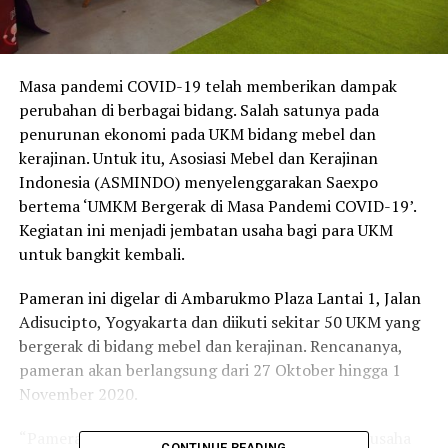
Masa pandemi COVID-19 telah memberikan dampak
perubahan di berbagai bidang. Salah satunya pada
penurunan ekonomi pada UKM bidang mebel dan
kerajinan. Untuk itu, Asosiasi Mebel dan Kerajinan
Indonesia (ASMINDO) menyelenggarakan Saexpo
bertema ‘UMKM Bergerak di Masa Pandemi COVID-19’.
Kegiatan ini menjadi jembatan usaha bagi para UKM
untuk bangkit kembali.
Pameran ini digelar di Ambarukmo Plaza Lantai 1, Jalan
Adisucipto, Yogyakarta dan diikuti sekitar 50 UKM yang
bergerak di bidang mebel dan kerajinan. Rencananya,
pameran akan berlangsung dari 27 Oktober hingga 1
November 2020.
“Pameran ini bertujuan memberi gairah kembali usaha
CONTINUE READING