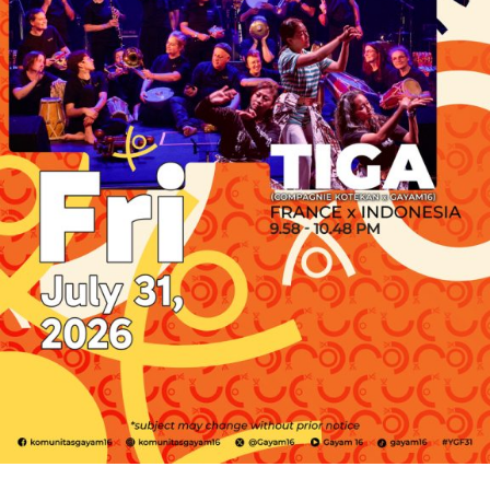
RELATED TOPICS:
EVENTS
PERBANKAN
UP NEXT
Risiko Jadi “Vassal State”? Ekonom UGM Warning soal
Bahaya ART Indonesia-Amerika
DON'T MISS
Coway Perkuat Komitmen Keberlanjutan, Hadirkan
Water Station di Masjid dan Stasiun Jelang Lebaran