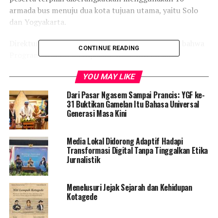
armada bus menuju dua kota tujuan utama, yaitu Solo
dan Yogyakarta.
Direktur Adira Finance, Denny Riza, menyatakan bahwa
CONTINUE READING
Program KURMA merupakan salah satu inisiatif
unggulan perusahaan yang terus dinantikan masyarakat.
YOU MAY LIKE
Menurutnya, mudik bukan sekadar perjalanan fisik,
melainkan momen penuh makna untuk berkumpul
Dari Pasar Ngasem Sampai Prancis: YGF ke-
kembali dengan keluarga. Melalui program ini, Adira
31 Buktikan Gamelan Itu Bahasa Universal
Generasi Masa Kini
Finance berupaya memastikan para pemudik dapat
menjalani perjalanan dengan lebih tenang dan aman.
Media Lokal Didorong Adaptif Hadapi
Untuk menjamin kesehatan dan keselamatan peserta,
Transformasi Digital Tanpa Tinggalkan Etika
Adira Finance menyediakan layanan mini medical check-
Jurnalistik
up sebelum keberangkatan, meliputi pemeriksaan
tekanan darah dan konsultasi kesehatan ringan.
Menelusuri Jejak Sejarah dan Kehidupan
Pemeriksaan ini difasilitasi oleh INCRESO, organisasi
Kotagede
sosial nirlaba yang didirikan oleh karyawan Adira
Finance. Selain itu, seluruh peserta juga mendapatkan