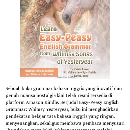
dengan bebas, dan mengekspresikan bakat unik masing-
masing,” ujar Mrs. Dillah fasilitator dari Sekolah Ceria.
Kegiatan ini diharapkan dapat menumbuhkan kesadaran
sejak dini bahwa keberhasilan sejati bukanlah sesuatu
yang harus dicapai di luar sana, melainkan terletak pada
esensi menjadi manusia yang utuh, penuh empati, dan
bertanggung jawab terhadap lingkungan sekitar.
Sekolah Ceria Timoho merupakan bagian dari Ceria
School yang berlokasi di Jl. Polisi Istimewa No. 2, Baciro,
Gondokusuman, Yogyakarta. Sekolah ini berkomitmen
mendidik anak-anak dengan pendekatan holistik yang
Sebuah buku grammar bahasa Inggris yang inovatif dan
mengutamakan kreativitas, permainan, dan
penuh nuansa nostalgia kini telah resmi tersedia di
pembentukan karakter peduli lingkungan.
platform Amazon Kindle. Berjudul Easy-Peasy English
Grammar: Whimsy Yesteryear, buku ini menghadirkan
pendekatan belajar tata bahasa Inggris yang ringan,
menyenangkan, sekaligus membawa pembaca menyusuri
“keindahan masa lalu” (whimsy yesteryear) melalui