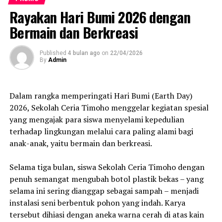
konser tunggal sekaligus pelepasan album terbaru,
Rayakan Hari Bumi 2026 dengan
namun karena lagi dalam suasana pendemi hal tersebut
diurungkan.”
Bermain dan Berkreasi
“Ya, kali ini kita hanya akan melakukan pelepasan dan
Published
4 bulan ago
on
22/04/2026
penjualan album baru” lanjut Oki Haribowo.
By
Admin
Demented Mind selaku label menyampaikan Album
terbaru Death Vomit ini dijual dengan bandrol Rp.
Dalam rangka memperingati Hari Bumi (Earth Day)
50.000,- dan bisa langsung dipesan melalui lini masa
2026, Sekolah Ceria Timoho menggelar kegiatan spesial
kami di @deathvomitofficial atau
yang mengajak para siswa menyelami kepedulian
@dementendmindrecords.
terhadap lingkungan melalui cara paling alami bagi
anak-anak, yaitu bermain dan berkreasi.
RELATED TOPICS:
PROMO
Selama tiga bulan, siswa Sekolah Ceria Timoho dengan
UP NEXT
penuh semangat mengubah botol plastik bekas – yang
PT Softex Indonesia memperkenalkan Confidence Adult
selama ini sering dianggap sebagai sampah – menjadi
Pants Heavy Flow
instalasi seni berbentuk pohon yang indah. Karya
DON'T MISS
tersebut dihiasi dengan aneka warna cerah di atas kain
Ada Secercah Harapan Mengurai Benang Kusut