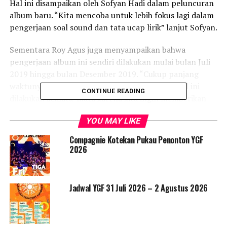
Hal ini disampaikan oleh Sofyan Hadi dalam peluncuran
album baru. “Kita mencoba untuk lebih fokus lagi dalam
pengerjaan soal sound dan tata ucap lirik” lanjut Sofyan.
Sementara Roy Agus juga menyampaikan bahwa
pengerjaan album ini sendiri dilakukan mulai bulan Juli
2019 hingga bulan Desember 2019. “Cukup panjang
waktunya dalam perekaman album studio ini, hal ini
CONTINUE READING
dilakukan semata-mata karena kita ingin memberikan
yang terbaik untuk penggemar Death Vomit khususnya
YOU MAY LIKE
dan pecinta musik metal di Indonesia” lanjut Roy.
Compagnie Kotekan Pukau Penonton YGF
Sementara Oki Haribowo menyampaikan “Album studio
2026
ke 4 ini di rilis oleh label Demented Mind Record yang
merupakan label dari Death Vomit itu sendiri dan di
album ini kita juga didukung penuh oleh Sinergi Live dari
Jadwal YGF 31 Juli 2026 – 2 Agustus 2026
Yogyakarta” tambah Oki.
Hal ini dibenarkan oleh Bakkar Wibowo dari Sinergi Live