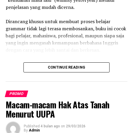
penjelasan yang mudah dicerna.
Dirancang khusus untuk membuat proses belajar
grammar tidak lagi terasa membosankan, buku ini cocok
bagi pelajar, mahasiswa, profesional, maupun siapa saja
yang ingin mengasah kemampuan berbahasa Inggris
dengan cara yang lebih santai dan berkesan.
Penulis buku ini berhasil menyajikan materi grammar
CONTINUE READING
secara “easy-peasy” – sangat mudah – tanpa
mengorbankan kedalaman pengetahuan. Dari dasar-
dasar parts of speech, struktur kalimat, tenses, hingga
aturan tata bahasa yang sering membingungkan,
PROMO
semuanya dibungkus dengan sentuhan cerita nostalgia
Macam-macam Hak Atas Tanah
dan ilustrasi yang whimsical.
Menurut UUPA
Pendekatan unik ini diharapkan dapat membantu
pembaca tidak hanya memahami aturan, tetapi juga
Published
4 bulan ago
on
29/03/2026
By
Admin