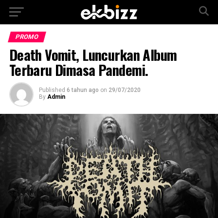
PROMO
Death Vomit, Luncurkan Album
Terbaru Dimasa Pandemi.
Published
6 tahun ago
on
29/07/2020
By
Admin