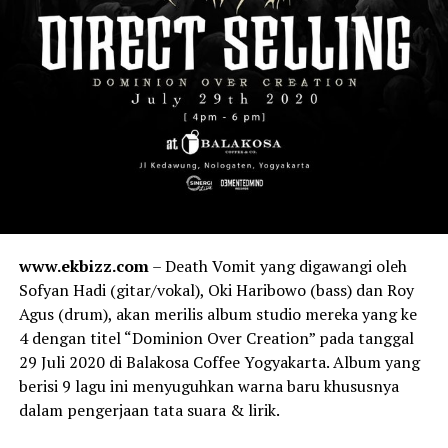
www.ekbizz.com
– Death Vomit yang digawangi oleh
Sofyan Hadi (gitar/vokal), Oki Haribowo (bass) dan Roy
Agus (drum), akan merilis album studio mereka yang ke
4 dengan titel “Dominion Over Creation” pada tanggal
29 Juli 2020 di Balakosa Coffee Yogyakarta. Album yang
berisi 9 lagu ini menyuguhkan warna baru khususnya
dalam pengerjaan tata suara & lirik.