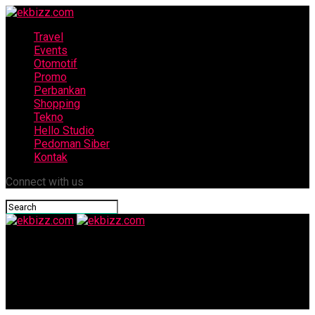
Travel
Events
Otomotif
Promo
Perbankan
Shopping
Tekno
Hello Studio
Pedoman Siber
Kontak
Connect with us
ekbizz.com
Jorong Tabek: Desa di Lereng yang Menghidupkan Ekonomi dari
Limbah