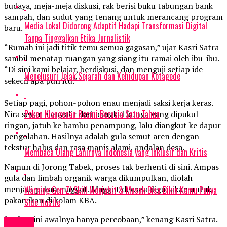
budaya, meja-meja diskusi, rak berisi buku tabungan bank
sampah, dan sudut yang tenang untuk merancang program
Media Lokal Didorong Adaptif Hadapi Transformasi Digital
baru.
Tanpa Tinggalkan Etika Jurnalistik
“Rumah ini jadi titik temu semua gagasan,” ujar Kasri Satra
sambil menatap ruangan yang siang itu ramai oleh ibu-ibu.
“Di sini kami belajar, berdiskusi, dan menguji setiap ide
Menelusuri Jejak Sejarah dan Kehidupan Kotagede
sekecil apa pun itu.”
Setiap pagi, pohon-pohon enau menjadi saksi kerja keras.
Peken Klangenan Resmi Berusia Satu Tahun
Nira segar mengalir dari pangkal bunga yang dipukul
ringan, jatuh ke bambu penampung, lalu diangkut ke dapur
pengolahan. Hasilnya adalah gula semut aren dengan
tekstur halus dan rasa manis alami, andalan desa.
Membaca Ulang Lahirnya Indonesia yang Inklusif dan Kritis
Namun di Jorong Tabek, proses tak berhenti di sini. Ampas
gula dan limbah organik warga dikumpulkan, diolah
menjadi pakan maggot. Maggot dewasa digunakan untuk
Warning Gen Z! Skill Menjahit & Masak Bisa Bikin Kamu Punya
pakan ikan di kolam KBA.
Side Hustle
“Kolam ini awalnya hanya percobaan,” kenang Kasri Satra.
Events