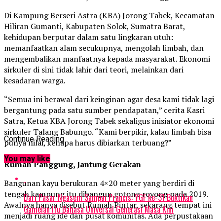
Di Kampung Berseri Astra (KBA) Jorong Tabek, Kecamatan
Hiliran Gumanti, Kabupaten Solok, Sumatra Barat,
kehidupan berputar dalam satu lingkaran utuh:
memanfaatkan alam secukupnya, mengolah limbah, dan
mengembalikan manfaatnya kepada masyarakat. Ekonomi
sirkuler di sini tidak lahir dari teori, melainkan dari
kesadaran warga.
“Semua ini berawal dari keinginan agar desa kami tidak lagi
bergantung pada satu sumber pendapatan,” cerita Kasri
Satra, Ketua KBA Jorong Tabek sekaligus inisiator ekonomi
sirkuler Talang Babungo. “Kami berpikir, kalau limbah bisa
Continue Reading
punya nilai, kenapa harus dibiarkan terbuang?”
You may like
Rumah Panggung, Jantung Gerakan
Bangunan kayu berukuran 4×20 meter yang berdiri di
tengah kampung itu dibangun gotong royong pada 2019.
Dari Pasar Ngasem Sampai Prancis: YGF ke-31 Buktikan
Awalnya hanya disebut Rumah Pintar, sekarang tempat ini
Gamelan Itu Bahasa Universal Generasi Masa Kini
menjadi ruang ide dan pusat komunitas. Ada perpustakaan