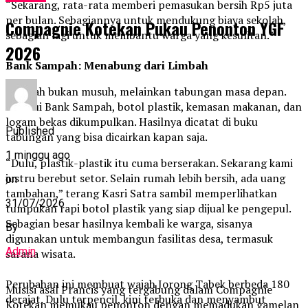
“Sekarang, rata-rata memberi pemasukan bersih Rp5 juta
per bulan. Sebagiannya untuk mendukung biaya sekolah,
Compagnie Kotekan Pukau Penonton YGF
sebagian lagi untuk membantu warga yang kesulitan.”
2026
Bank Sampah: Menabung dari Limbah
Sampah bukan musuh, melainkan tabungan masa depan.
Melalui Bank Sampah, botol plastik, kemasan makanan, dan
logam bekas dikumpulkan. Hasilnya dicatat di buku
Published
tabungan yang bisa dicairkan kapan saja.
1 minggu ago
“Dulu, plastik-plastik itu cuma berserakan. Sekarang kami
justru berebut setor. Selain rumah lebih bersih, ada uang
on
tambahan,” terang Kasri Satra sambil memperlihatkan
31/07/2026
tumpukan rapi botol plastik yang siap dijual ke pengepul.
Sebagian besar hasilnya kembali ke warga, sisanya
By
digunakan untuk membangun fasilitas desa, termasuk
Admin
sarana wisata.
Perubahan ini membuat wajah Jorong Tabek berbeda 180
Musisi asal Prancis yang tergabung dalam Compagnie
derajat. Dulu terpencil, kini terbuka dan menyambut
Kotekan memukau penonton dengan memadukan gamelan