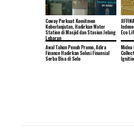
Coway Perkuat Komitmen
JIFFIN
Keberlanjutan, Hadirkan Water
Indone
Station di Masjid dan Stasiun Jelang
Eco Li
Lebaran
Awal Tahun Penuh Promo, Adira
Midea 
Finance Hadirkan Solusi Finansial
Collec
Serba Bisa di Solo
Igniti