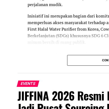
perjalanan mudik.
Inisiatif ini merupakan bagian dari kom
memperluas akses masyarakat terhadap ai
First Halal Water Purifier from Korea, 
Berkelanjutan (SDGs) khususnya SDG 6 Cle
minum bersih di ruang publik.
Coway Water Station sengaja ditempatkan 
oleh masyarakat yang sedang beraktivitas
CON
sangat penting mengingat selama Ramadan
metabolisme, pernapasan, dan keringat me
Frontiers in Nutrition menunjukkan bah
EVENTS
sering kali berada di bawah rekomendasi
JIFFINA 2026 Resmi D
energi dan konsentrasi, terutama bagi ya
Jadi Pusat Sourcing 
“Bulan Ramadan dan musim mudik merupa