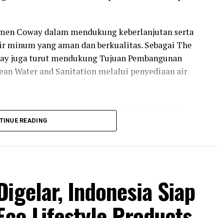
itmen Coway dalam mendukung keberlanjutan serta
r minum yang aman dan berkualitas. Sebagai The
Coway juga turut mendukung Tujuan Pembangunan
an Water and Sanitation melalui penyediaan air
di lokasi-lokasi strategis agar mudah diakses
 maupun melakukan perjalanan jauh. Hal ini
TINUE READING
, tubuh tetap kehilangan cairan melalui proses
skipun sedang berpuasa. Penelitian dalam jurnal
wa asupan cairan masyarakat selama Ramadan
 harian, sehingga dapat memengaruhi tingkat
igelar, Indonesia Siap
ng mudik.
Eco Lifestyle Products
kan momen penting bagi masyarakat Indonesia