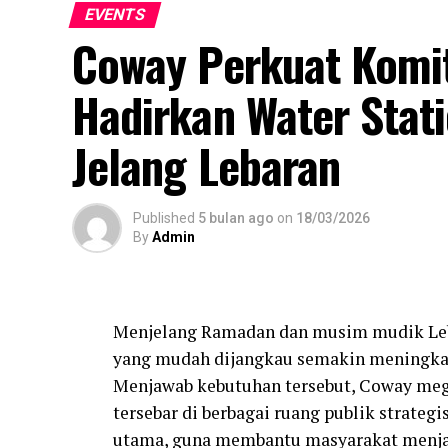
EVENTS
Coway Perkuat Komi
Hadirkan Water Stati
Jelang Lebaran
Published
5 bulan ago
on
18/03/2026
By
Admin
Menjelang Ramadan dan musim mudik Leba
yang mudah dijangkau semakin meningkat 
Menjawab kebutuhan tersebut, Coway mega
tersebar di berbagai ruang publik strategi
utama, guna membantu masyarakat menja