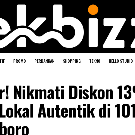
TIF
PROMO
PERBANKAN
SHOPPING
TEKNO
HELLO STUDIO
ir! Nikmati Diskon 1
okal Autentik di 1O1
oboro