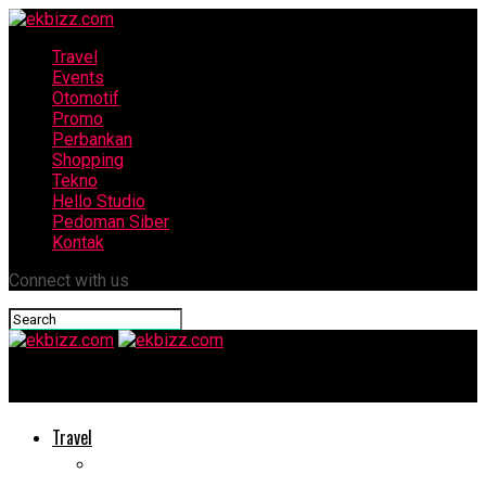
Travel
Events
Otomotif
Promo
Perbankan
Shopping
Tekno
Hello Studio
Pedoman Siber
Kontak
Connect with us
ekbizz.com
Travel