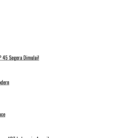
P 45 Segera Dimulai!
odern
nce