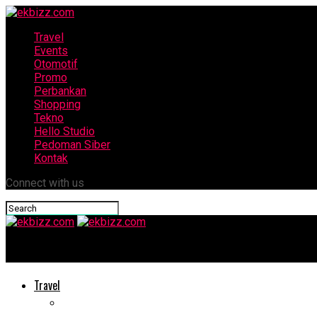
Travel
Events
Otomotif
Promo
Perbankan
Shopping
Tekno
Hello Studio
Pedoman Siber
Kontak
Connect with us
ekbizz.com
Travel