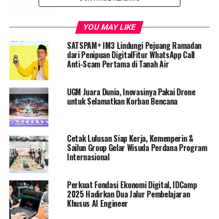
Tanpa Batas’.”
YOU MAY LIKE
XL Prepaid menawarkan paket Merdeka khusus dengan
harga terjangkau mulai Rp 17.000 yang dapat diakses
SATSPAM+ IM3 Lindungi Pejuang Ramadan
eksklusif lewat aplikasi myXL. Paket ini memberikan
dari Penipuan DigitalFitur WhatsApp Call
Anti-Scam Pertama di Tanah Air
kuota melimpah untuk internet, YouTube, Instagram,
dan TikTok selama beberapa hari, yang berlaku mulai 15
hingga 18 Agustus 2025, sebagai cara bagi pelanggan
UGM Juara Dunia, Inovasinya Pakai Drone
merayakan kemerdekaan dengan bebas beraktivitas
untuk Selamatkan Korban Bencana
online.
Smartfren meluncurkan kampanye “Merdeka Tanpa
Cetak Lulusan Siap Kerja, Kemenperin &
Batas” dengan produk Unlimited Suka-suka dan diskon
Sailun Group Gelar Wisuda Perdana Program
hingga 35% untuk paket Big Kuota Series. Smartfren
Internasional
berkomitmen menghadirkan konektivitas kuat dan
internet cepat agar masyarakat Indonesia bisa terus
Perkuat Fondasi Ekonomi Digital, IDCamp
saling terhubung dan berkontribusi membangun bangsa
2025 Hadirkan Dua Jalur Pembelajaran
di era digital.
Khusus AI Engineer