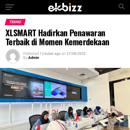
TEKNO
XLSMART Hadirkan Penawaran
Terbaik di Momen Kemerdekaan
Published
12 bulan ago
on
27/08/2025
By
Admin