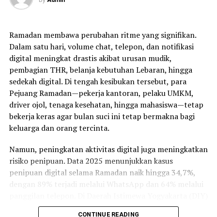
untuk pelanggan baru, sementara XL SATU BIZ berikan
paket “Pay 12 Get 16” dengan gratis berlangganan 4
bulan tambahan bagi UMKM, mendukung mereka
Ramadan membawa perubahan ritme yang signifikan.
tumbuh dengan koneksi internet handal serta akses
Dalam satu hari, volume chat, telepon, dan notifikasi
aplikasi kasir digital.
digital meningkat drastis akibat urusan mudik,
pembagian THR, belanja kebutuhan Lebaran, hingga
RELATED TOPICS:
TEKNO
sedekah digital. Di tengah kesibukan tersebut, para
Pejuang Ramadan—pekerja kantoran, pelaku UMKM,
UP NEXT
XLSMART Bangun Kesadaran Ramah Lingkungan Melalui
driver ojol, tenaga kesehatan, hingga mahasiswa—tetap
Program EcoFusion Sustainability Week
bekerja keras agar bulan suci ini tetap bermakna bagi
keluarga dan orang tercinta.
DON'T MISS
Dari Kampus ke Panggung Nasional, Aurel FEB UGM Raih
Namun, peningkatan aktivitas digital juga meningkatkan
Prestasi lewat Teknologi Face ID
risiko penipuan. Data 2025 menunjukkan kasus
penipuan digital selama Ramadan naik hingga 34,7%,
dengan 89% terjadi melalui WhatsApp dan 64% melalui
panggilan telepon. Di Daerah Istimewa Yogyakarta (DIY)
sendiri, tercatat 7.034 laporan penipuan hingga
CONTINUE READING