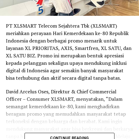
PT XLSMART Telecom Sejahtera Tbk (XLSMART)
meriahkan perayaan Hari Kemerdekaan ke-80 Republik
Indonesia dengan berbagai promo menarik untuk
layanan XL PRIORITAS, AXIS, Smartfren, XL SATU, dan
XL SATU BIZ. Promo ini merupakan bentuk apresiasi
kepada pelanggan sekaligus upaya mendukung inklusi
digital di Indonesia agar semakin banyak masyarakat
bisa terhubung dan aktif secara digital tanpa batas.
David Arcelus Oses, Direktur & Chief Commercial
Officer – Consumer XLSMART, menyatakan, “Dalam
semangat kemerdekaan ke-80, kami menghadirkan
beragam promo yang memudahkan masyarakat tetap
terkoneksi dengan keluarga dan kerabat. Kami ingin
mendukung masyarakat agar bisa berkreasi dan berkarya
tanpa hambatan, sejalan dengan spirit ‘Bersama Melaju
CONTINUE READING