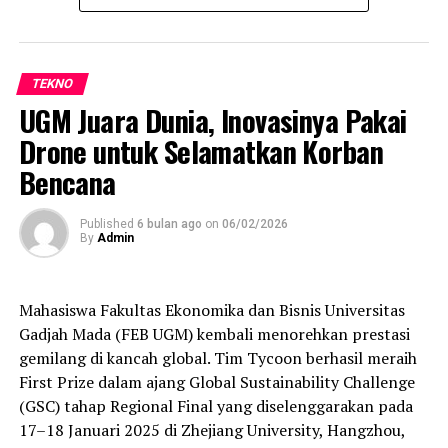
November 2025 dengan total kerugian mencapai
Rp143,88 miliar.
Menjawab tantangan ini, Indosat Ooredoo Hutchison
TEKNO
(Indosat atau IOH) melalui brand IM3 meluncurkan
UGM Juara Dunia, Inovasinya Pakai
kampanye “IM3 SATSPAM+ Amankan Pejuang
Drone untuk Selamatkan Korban
Ramadan”. Kampanye ini memperkenalkan inovasi
terbaru: perlindungan WhatsApp Call pertama di
Bencana
Indonesia melalui fitur SATSPAM+ (Satuan Anti Scam
dan Spam Plus).
Published
6 bulan ago
on
06/02/2026
By
Admin
Fitur SATSPAM+ bekerja secara real-time untuk
melindungi pelanggan dari penipuan melalui SMS,
panggilan reguler, dan kini WhatsApp Call. Fitur ini
Mahasiswa Fakultas Ekonomika dan Bisnis Universitas
dilengkapi deteksi otomatis, pemblokiran nomor
Gadjah Mada (FEB UGM) kembali menorehkan prestasi
mencurigakan, serta laporan harian yang dapat
gemilang di kancah global. Tim Tycoon berhasil meraih
dipersonalisasi. SATSPAM+ didukung teknologi jaringan
First Prize dalam ajang Global Sustainability Challenge
AIvolusi 5G yang lebih cepat dan aman, kombinasi
(GSC) tahap Regional Final yang diselenggarakan pada
kecanggihan AI dan kekuatan 5G IOH.
17–18 Januari 2025 di Zhejiang University, Hangzhou,