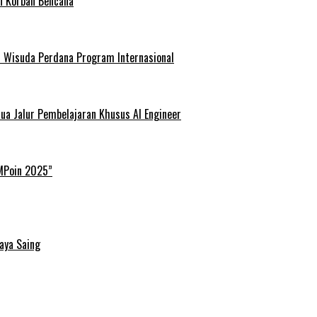
n Korban Bencana
ar Wisuda Perdana Program Internasional
ua Jalur Pembelajaran Khusus AI Engineer
IMPoin 2025”
aya Saing