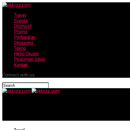
Travel
Events
Otomotif
Promo
Perbankan
Shopping
Tekno
Hello Studio
Pedoman Siber
Kontak
Connect with us
ekbizz.com
5 Crowdfunded products that actually delivered on the hype