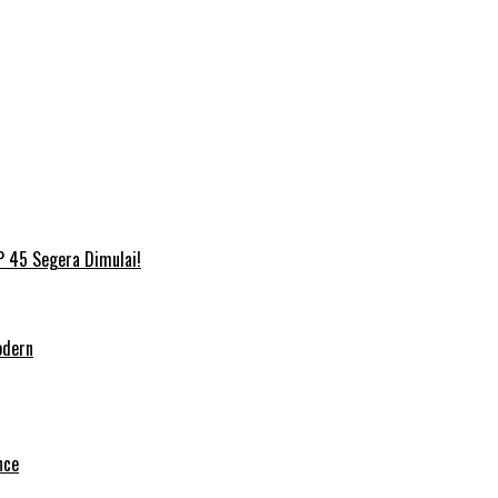
P 45 Segera Dimulai!
odern
nce