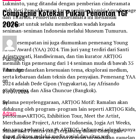
Lukminto, yang ditandai dengan pemberian cinderamata
oleh Heri Pemad berupa karya seniman komisi Agus Suwage
Compagnie Kotekan Pukau Penonton YGF
dan Titarubi. Pemberian cinderamata ini menandai
2026
semangat untuk selalu memberikan wadah kepada
seniman-seniman Indonesia melalui Museum Tumurun.
Pada kesempatan ini juga diumumkan pemenang Young
Artist Award (YAA) 2024. Tim juri yang terdiri dari Santi
Ariestyowati, Handiwirman, dan tim kurator ARTJOG
Published
memilih tiga pemenang dari 14 seniman muda di bawah 35
tahun berdasarkan kesesuaian tema, eksplorasi medium,
7 hari ago
serta kebaruan dalam teknis dan penyajian. Pemenang YAA
on
2024 adalah Dede Cipon (Yogyakarta), Jay Afrisando
(California), dan Alisa Chuncue (Bangkok).
31/07/2026
Selama penyelenggaraan, ARTJOG Motif: Ramalan akan
By
didukung oleh program-program lain seperti ARTJOG Kids,
Admin
performa•ARTJOG, Exhibition Tour, Meet the Artist,
Merchandise Project, Artcare Indonesia, Jogja Art Weeks,
dan yang terbaru Love 🤟 ARTJOG. Informasi selengkapnya
Musisi asal Prancis yang tergabung dalam Compagnie
dapat diakses melalui media sosial dan situs web
Kotekan memukau penonton dengan memadukan gamelan