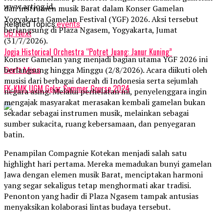
www.artjog.id.
dan instrumen musik Barat dalam Konser Gamelan
Yogyakarta Gamelan Festival (YGF) 2026. Aksi tersebut
Related Topics:
events
berlangsung di Plaza Ngasem, Yogyakarta, Jumat
Up Next
(31/7/2026).
Jogja Historical Orchestra “Potret Juang: Janur Kuning”
Konser Gamelan yang menjadi bagian utama YGF 2026 ini
berlangsung hingga Minggu (2/8/2026). Acara diikuti oleh
Don't Miss
musisi dari berbagai daerah di Indonesia serta sejumlah
FK-KMK UGM Gelar Summer Course 2024
negara asing. Melalui perhelatan ini, penyelenggara ingin
mengajak masyarakat merasakan kembali gamelan bukan
sekadar sebagai instrumen musik, melainkan sebagai
sumber sukacita, ruang kebersamaan, dan penyegaran
batin.
Penampilan Compagnie Kotekan menjadi salah satu
highlight hari pertama. Mereka memadukan bunyi gamelan
Jawa dengan elemen musik Barat, menciptakan harmoni
yang segar sekaligus tetap menghormati akar tradisi.
Penonton yang hadir di Plaza Ngasem tampak antusias
menyaksikan kolaborasi lintas budaya tersebut.