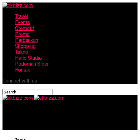
Travel
Events
Otomotif
Promo
Perbankan
Shopping
Tekno
Hello Studio
Pedoman Siber
Kontak
Connect with us
ekbizz.com
ARTJOG 2024 – Motif: Ramalan Resmi Dibuka