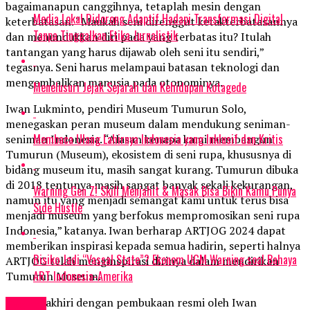
bagaimanapun canggihnya, tetaplah mesin dengan
Media Lokal Didorong Adaptif Hadapi Transformasi Digital
keterbatasan. “Maukah seni direnggut ketakterbatasannya
Tanpa Tinggalkan Etika Jurnalistik
dan menundukkan diri pada yang terbatas itu? Itulah
tantangan yang harus dijawab oleh seni itu sendiri,”
tegasnya. Seni harus melampaui batasan teknologi dan
mengembalikan manusia pada otonominya.
Menelusuri Jejak Sejarah dan Kehidupan Kotagede
Iwan Lukminto, pendiri Museum Tumurun Solo,
menegaskan peran museum dalam mendukung seniman-
Membaca Ulang Lahirnya Indonesia yang Inklusif dan Kritis
seniman Indonesia. “Alasan kenapa kami membangun
Tumurun (Museum), ekosistem di seni rupa, khususnya di
bidang museum itu, masih sangat kurang. Tumurun dibuka
di 2018 tentunya masih sangat banyak sekali kekurangan,
Warning Gen Z! Skill Menjahit & Masak Bisa Bikin Kamu Punya
namun itu yang menjadi semangat kami untuk terus bisa
Side Hustle
menjadi museum yang berfokus mempromosikan seni rupa
Indonesia,” katanya. Iwan berharap ARTJOG 2024 dapat
memberikan inspirasi kepada semua hadirin, seperti halnya
Risiko Jadi “Vassal State”? Ekonom UGM Warning soal Bahaya
ARTJOG telah menginspirasi dirinya dalam mendirikan
ART Indonesia-Amerika
Tumurun Museum.
Acara diakhiri dengan pembukaan resmi oleh Iwan
Events