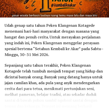
Erastus Radjimin, CEO ARTOTEL Group menambahkan,
‘’NEW LIFESTYLE merupakan cara ARTOTEL Group
untuk selalu memberikan pelayanan terbaik kepada para
tamunya, terutama memberikan rasa aman dan nyaman
Udah genap satu tahun Peken Klangenan Kotagede
selama berada di properti ARTOTEL Group pada masa
menemani hari-hari masyarakat dengan suasana yang
yang sulit saat ini. Dengan tagline re-NEW, re-FRESH,
hangat dan penuh cerita. Untuk merayakan perjalanan
dan re-START, kami ingin memulai kembali semua
yang indah ini, Peken Klangenan menggelar perayaan
aktifitas perhotelan kami yang penuh dengan kreatifitas
spesial bertema “Setahun Kembali ke Akar” pada Sabtu–
seperti sedia kala namun dengan gaya hidup baru, yaitu
Minggu, 30–31 Mei 2026.
dengan memperhatikan prosedur protokol kesehatan
Sepanjang satu tahun terakhir, Peken Klangenan
dan kebersihan yang lebih intensif dan jauh lebih baik.
Kotagede telah tumbuh menjadi tempat yang hidup dan
Secara lengkap, komitmen kami dapat dibaca melalui
dicintai banyak orang. Banyak yang datang hanya untuk
tautan yang sudah kamu unggah ke situs
jajan camilan khas, ada pula yang asyik mendengarkan
www.artotelgroup.com di:
cerita dari para tetua, menikmati pertunjukan seni,
https://artotelgroup.com/our-commitment-toward-
melihat pameran, belajar tradisi, atau sekadar duduk
new-lifestyle. Kami sudah tidak sabar untuk berjumpa
santai di bawah pohon sambil ngobrol santai dengan
kembali dengan para tamu di era “NEW LIFESTYLE” ini.”
teman dan keluarga. Tempat ini memang berhasil