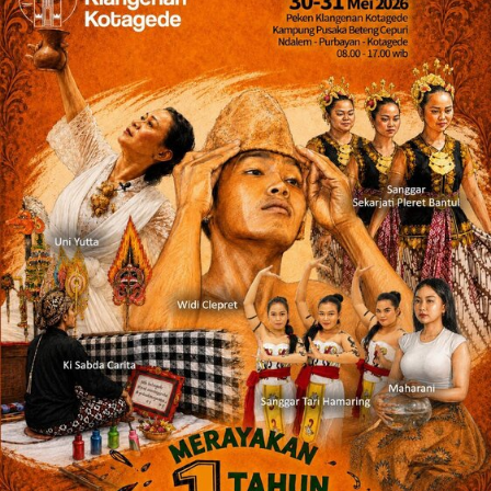
mencuci tangan, atau menggunakan gel pembersih
tangan, setiap 20 menit (selama 20 detik) setelah
melakukan kegiatan – kegiatan yang menyentuh fasilitas
publik.
Dengan program “NEW LIFESTYLE”, ARTOTEL
Yogyakarta sangat antusias untuk menyambut
kedatangan para tamu dengan menyajikan berbagai
promo menarik. Promo-promo yang sedang
berlangsung di ARTOTEL Yogyakarta terdiri dari :
Promo kamar, Re-start Room, dengan potongan harga
60% Studio 23, IDR 300.000 net/kamar/malam termasuk
dengan breakfast 2 pax
Promo F&B, Half The Price, dengan potongan harga
50% untuk beberapa menu makanan dan minuman di
ROCA
Promo Immune Remedy, yang menawarkan harga
spesial untuk semua menu makanan dan minuman
sehat.