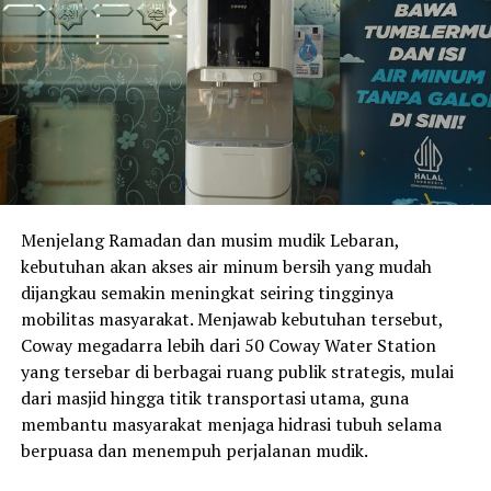
Sabandalu hadir sebagai ruang baru yang bisa dinikmati
masyarakat setiap hari di luar akhir pekan Peken
Klangenan. Jam operasional Sabandalu Kotagede: Selasa
hingga Minggu, pukul 15.00–22.00 WIB.
Pada hari Sabtu, Peken Klangenan tetap berlangsung
seperti biasa hingga pukul 17.00 WIB. Setelah itu,
suasana semakin ramai dengan Parade DJ bersama
Nyowo Slowbar dan Dapur Trikara yang akan terus
Menjelang Ramadan dan musim mudik Lebaran,
mengalun hingga pukul 22.00 WIB.
kebutuhan akan akses air minum bersih yang mudah
dijangkau semakin meningkat seiring tingginya
“Setahun ini seperti perjalanan pulang ke akar. Kami
mobilitas masyarakat. Menjawab kebutuhan tersebut,
senang sekali melihat Peken Klangenan bukan hanya
Coway megadarra lebih dari 50 Coway Water Station
menjadi tempat wisata, tapi juga menjadi bagian dari
yang tersebar di berbagai ruang publik strategis, mulai
kehidupan sehari-hari warga. Semoga ke depannya
dari masjid hingga titik transportasi utama, guna
semakin banyak orang yang merasakan kehangatan dan
membantu masyarakat menjaga hidrasi tubuh selama
nilai-nilai budaya yang masih hidup di Kotagede,” ujar
berpuasa dan menempuh perjalanan mudik.
Dani salah satu panitia event tersebut.