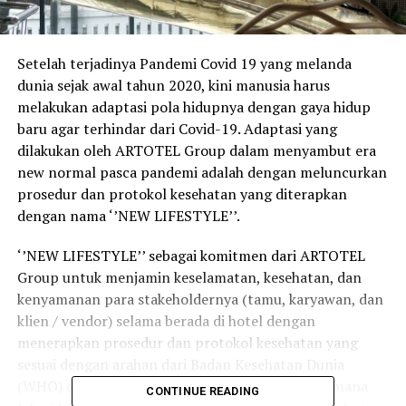
Setelah terjadinya Pandemi Covid 19 yang melanda
dunia sejak awal tahun 2020, kini manusia harus
melakukan adaptasi pola hidupnya dengan gaya hidup
baru agar terhindar dari Covid-19. Adaptasi yang
dilakukan oleh ARTOTEL Group dalam menyambut era
new normal pasca pandemi adalah dengan meluncurkan
prosedur dan protokol kesehatan yang diterapkan
dengan nama ‘’NEW LIFESTYLE’’.
‘’NEW LIFESTYLE’’ sebagai komitmen dari ARTOTEL
Group untuk menjamin keselamatan, kesehatan, dan
kenyamanan para stakeholdernya (tamu, karyawan, dan
klien / vendor) selama berada di hotel dengan
menerapkan prosedur dan protokol kesehatan yang
sesuai dengan arahan dari Badan Kesehatan Dunia
(WHO) dan juga pemerintah daerah setempat dimana
CONTINUE READING