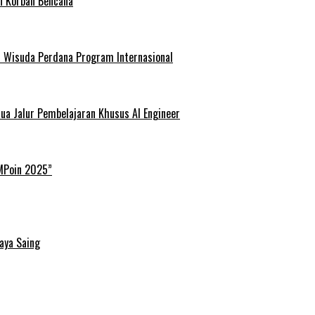
n Korban Bencana
ar Wisuda Perdana Program Internasional
ua Jalur Pembelajaran Khusus AI Engineer
IMPoin 2025”
aya Saing