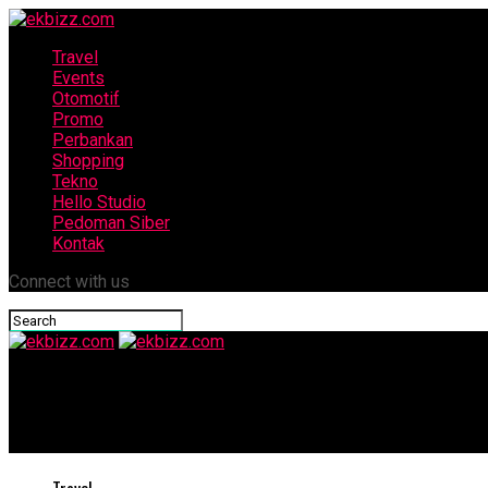
Travel
Events
Otomotif
Promo
Perbankan
Shopping
Tekno
Hello Studio
Pedoman Siber
Kontak
Connect with us
ekbizz.com
Lenovo Legion, Menjangkau Pasar Gaming yang Luas