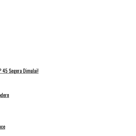
P 45 Segera Dimulai!
odern
nce