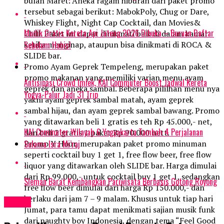
bulan Maret. Aneka ragam hiburan dari paket promo
tersebut sebagai berikut: MabokPoly, Chug or Dare,
Whiskey Flight, Night Cap Cocktail, dan Movies&
Mudik Gratis Kereta Api Jateng 2026 Dibuka – Buruan Daftar
Chill. Paket ini dapat dinikmati baik di dalam kamar
Sebelum Habis!
ketika menginap, ataupun bisa dinikmati di ROCA &
SLIDE bar.
Promo Ayam Geprek Tempeleng, merupakan paket
promo makanan yang memiliki varian menu ayam
Antisipasi Crowd Imlek, KAI Commuter Boost Jadwal Kereta
geprek dan aneka sambal. Beberapa pililhan menu nya
Yogya-Palur Jadi 31 Trip
yakni ayam geprek sambal matah, ayam geprek
sambal hijau, dan ayam geprek sambal bawang. Promo
yang ditawarkan beli 1 gratis es teh Rp 45.000,- net,
KAI Commuter Wilayah 6 Yogyakarta Tambah 4 Perjalanan
dan beli 2 gratis 1 paket Rp 90.000 nett.
Selama Isra Mi’raj
Promo Y Hour, merupakan paket promo minuman
seperti cocktail buy 1 get 1, free flow beer, free flow
liquor yang ditawarkan oleh SLIDE bar. Harga dimulai
dari Rp 99.000,- untuk cocktail buy 1 get 1, sedangkan
Sleman Barat Kembangkan Pariwisata Berbasis Gotong Royong
free flow beer dimulai dari harga Rp 150.000,- dan
berlaku dari jam 7 – 9 malam. Khusus untuk tiap hari
Travel
Jumat, para tamu dapat menikmati sajian musik funk
dari naughty boy Indonesia, dengan tema “Feel Good