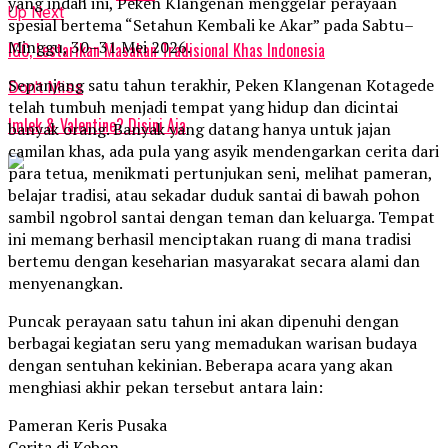
yang indah ini, Peken Klangenan menggelar perayaan
Up Next
spesial bertema “Setahun Kembali ke Akar” pada Sabtu–
Minggu, 30–31 Mei 2026.
IGC, Lestarikan Masakan Tradisional Khas Indonesia
Sepanjang satu tahun terakhir, Peken Klangenan Kotagede
Don't Miss
telah tumbuh menjadi tempat yang hidup dan dicintai
Imlek & Valentine? Disini Aja
banyak orang. Banyak yang datang hanya untuk jajan
camilan khas, ada pula yang asyik mendengarkan cerita dari
para tetua, menikmati pertunjukan seni, melihat pameran,
belajar tradisi, atau sekadar duduk santai di bawah pohon
sambil ngobrol santai dengan teman dan keluarga. Tempat
ini memang berhasil menciptakan ruang di mana tradisi
bertemu dengan keseharian masyarakat secara alami dan
menyenangkan.
Puncak perayaan satu tahun ini akan dipenuhi dengan
berbagai kegiatan seru yang memadukan warisan budaya
dengan sentuhan kekinian. Beberapa acara yang akan
menghiasi akhir pekan tersebut antara lain:
Pameran Keris Pusaka
Cerita di Kebon