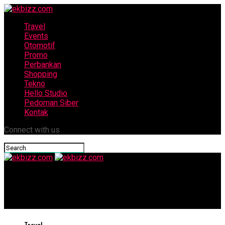
Travel
Events
Otomotif
Promo
Perbankan
Shopping
Tekno
Hello Studio
Pedoman Siber
Kontak
Connect with us
ekbizz.com
Playful Staycation ala ARTOTEL Yogyakarta