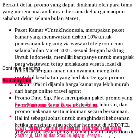
Berikut detail promo yang dapat dinikmati oleh para tamu
yang merencanakan liburan bersama keluarga maupun
sahabat dekat selama bulan Maret,:
Paket Kamar #UntukIndonesia, merupakan paket
kamar yang menawarkan diskon 10% untuk
pemesanan langsung via www.artotelgroup.com
selama bulan Maret 2021. Sesuai dengan hashtag
Untuk Indonesia, memiliki kampanye untuk mengajak
para wisatawan tetap melakukan wisata lokal di
Continue Reading
Indonsia dengan aman dan nyaman, mengikuti
protokol kesehatan yang berlaku. Dengan promo
You may like
diskon 10% ini dijamin harga kamarnya lebih murah
dari harga online travel agent.
Promo Dine, Sip, Play, merupakan paket promo yang
Peken Klangenan Resmi Berusia Satu Tahun
mengombinasikan antara permainan, hiburan, dan
promo makanan serta minuman secara bersamaan.
Hal ini sebagai solusi untuk menghindari kebosanan
ketika menginap atau sekedar hangout di ARTOTEL
Coway Perkuat Komitmen Keberlanjutan, Hadirkan Water
Yogyakarta, sesuai dengan tema playful staycation di
Station di Masjid dan Stasiun Jelang Lebaran