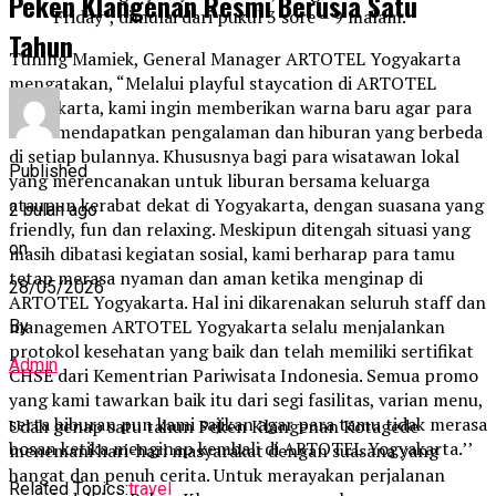
Peken Klangenan Resmi Berusia Satu
Friday”, dimulai dari pukul 3 sore – 9 malam.
Tahun
Tuning Mamiek, General Manager ARTOTEL Yogyakarta
mengatakan, “Melalui playful staycation di ARTOTEL
Yogyakarta, kami ingin memberikan warna baru agar para
tamu mendapatkan pengalaman dan hiburan yang berbeda
di setiap bulannya. Khususnya bagi para wisatawan lokal
Published
yang merencanakan untuk liburan bersama keluarga
ataupun kerabat dekat di Yogyakarta, dengan suasana yang
2 bulan ago
friendly, fun dan relaxing. Meskipun ditengah situasi yang
on
masih dibatasi kegiatan sosial, kami berharap para tamu
tetap merasa nyaman dan aman ketika menginap di
28/05/2026
ARTOTEL Yogyakarta. Hal ini dikarenakan seluruh staff dan
managemen ARTOTEL Yogyakarta selalu menjalankan
By
protokol kesehatan yang baik dan telah memiliki sertifikat
Admin
CHSE dari Kementrian Pariwisata Indonesia. Semua promo
yang kami tawarkan baik itu dari segi fasilitas, varian menu,
serta hiburan pun kami sajikan agar para tamu tidak merasa
Udah genap satu tahun Peken Klangenan Kotagede
bosan ketika menginap kembali di ARTOTEL Yogyakarta.’’
menemani hari-hari masyarakat dengan suasana yang
hangat dan penuh cerita. Untuk merayakan perjalanan
Related Topics:
travel