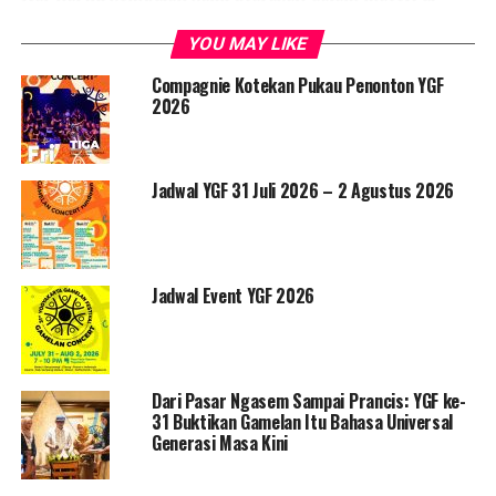
album ini, mulai dari mencemooh, memuja gaya hidup
YOU MAY LIKE
modern, tipu muslihat, hilangnya kepercayaan diri,
hingga kerasnya kehidupan di malam hari.
Compagnie Kotekan Pukau Penonton YGF
2026
Useless berisi 7 lagu, yaitu Nonsense, Yeah Yeah Yeah,
Kadal, Hingga Hilang Rasa, Tamasya Di Angkasa, Useless,
dan I Had To Go To Sleep. Useless adalah album pertama
Jadwal YGF 31 Juli 2026 – 2 Agustus 2026
Redam yang akan dirilis pada tanggal 12 Februari 2019
dalam format kaset, dirilis dan didistribusikan melalui
Otakotor Records. Kalian sudah bisa mendengarkan
album ini di laman Bandcamp Otakotor Redords mulai
Jadwal Event YGF 2026
tanggal 12 Januari 2019.
RELATED TOPICS:
PROMO
Dari Pasar Ngasem Sampai Prancis: YGF ke-
UP NEXT
31 Buktikan Gamelan Itu Bahasa Universal
71 Negara Kenal Sate Satu ini, Kamu?
Generasi Masa Kini
DON'T MISS
Hindari Piracy, Album Fisik Rizky Febian Siap Rilis