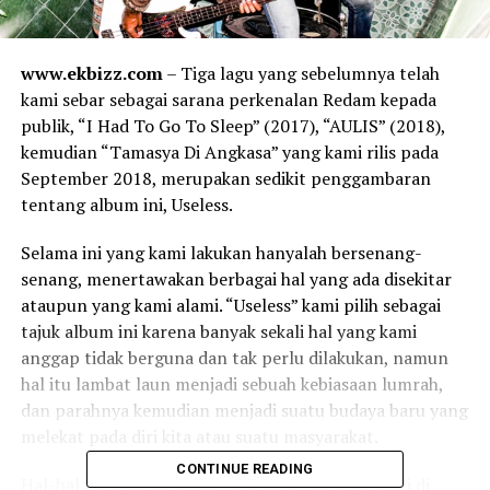
www.ekbizz.com
– Tiga lagu yang sebelumnya telah
kami sebar sebagai sarana perkenalan Redam kepada
publik, “I Had To Go To Sleep” (2017), “AULIS” (2018),
kemudian “Tamasya Di Angkasa” yang kami rilis pada
September 2018, merupakan sedikit penggambaran
tentang album ini, Useless.
Selama ini yang kami lakukan hanyalah bersenang-
senang, menertawakan berbagai hal yang ada disekitar
ataupun yang kami alami. “Useless” kami pilih sebagai
tajuk album ini karena banyak sekali hal yang kami
anggap tidak berguna dan tak perlu dilakukan, namun
hal itu lambat laun menjadi sebuah kebiasaan lumrah,
dan parahnya kemudian menjadi suatu budaya baru yang
melekat pada diri kita atau suatu masyarakat.
CONTINUE READING
Hal-hal ini kemudian kami utarakan dalam materi di