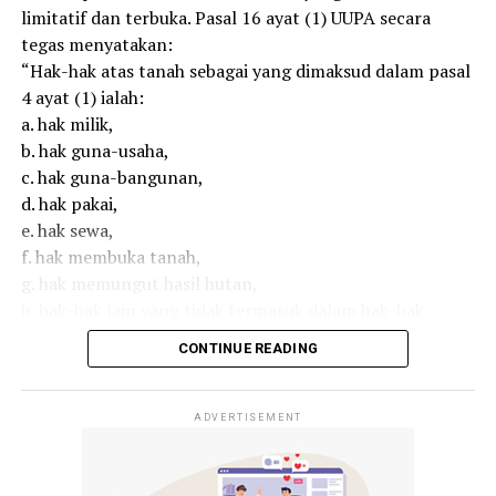
limitatif dan terbuka. Pasal 16 ayat (1) UUPA secara
tegas menyatakan:
“Hak-hak atas tanah sebagai yang dimaksud dalam pasal
4 ayat (1) ialah:
a. hak milik,
b. hak guna-usaha,
c. hak guna-bangunan,
d. hak pakai,
e. hak sewa,
f. hak membuka tanah,
g. hak memungut hasil hutan,
h. hak-hak lain yang tidak termasuk dalam hak-hak
tersebut di atas yang akan ditetapkan dengan undang-
CONTINUE READING
undang serta hak-hak yang sifatnya sementara sebagai
yang disebutkan dalam pasal 53.”
UUPA membagi hak atas tanah menjadi 3 kelompok:
ADVERTISEMENT
Hak tetap (berlaku selama UUPA masih berlaku).
Hak yang akan ditetapkan dengan undang-undang.