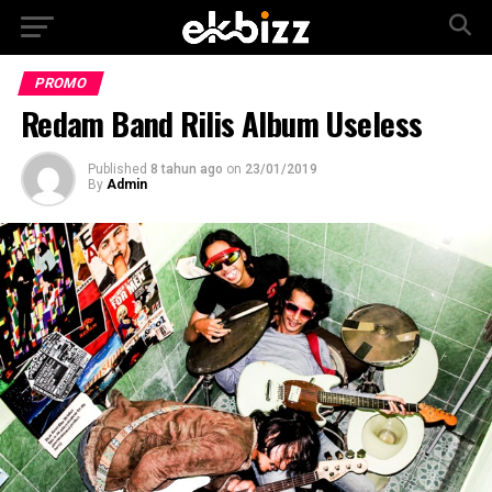
PROMO
Redam Band Rilis Album Useless
Published
8 tahun ago
on
23/01/2019
By
Admin