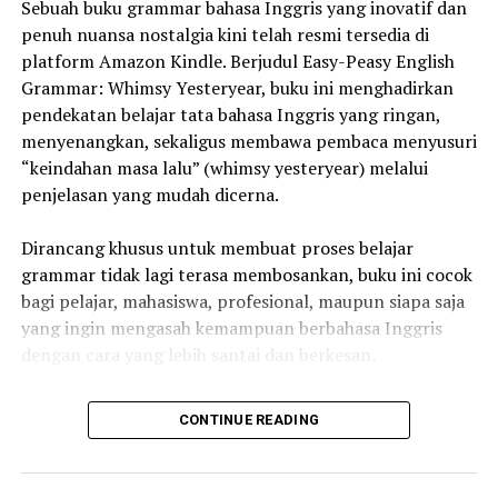
Sebuah buku grammar bahasa Inggris yang inovatif dan
bumi sebagai ruang aman di mana setiap individu dapat
penuh nuansa nostalgia kini telah resmi tersedia di
bermain dengan penuh daya, menyuarakan suaranya
platform Amazon Kindle. Berjudul Easy-Peasy English
dengan bebas, dan mengekspresikan bakat unik masing-
Grammar: Whimsy Yesteryear, buku ini menghadirkan
masing,” ujar Mrs. Dillah fasilitator dari Sekolah Ceria.
pendekatan belajar tata bahasa Inggris yang ringan,
menyenangkan, sekaligus membawa pembaca menyusuri
Kegiatan ini diharapkan dapat menumbuhkan kesadaran
“keindahan masa lalu” (whimsy yesteryear) melalui
sejak dini bahwa keberhasilan sejati bukanlah sesuatu
penjelasan yang mudah dicerna.
yang harus dicapai di luar sana, melainkan terletak pada
esensi menjadi manusia yang utuh, penuh empati, dan
Dirancang khusus untuk membuat proses belajar
bertanggung jawab terhadap lingkungan sekitar.
grammar tidak lagi terasa membosankan, buku ini cocok
bagi pelajar, mahasiswa, profesional, maupun siapa saja
Sekolah Ceria Timoho merupakan bagian dari Ceria
yang ingin mengasah kemampuan berbahasa Inggris
School yang berlokasi di Jl. Polisi Istimewa No. 2, Baciro,
dengan cara yang lebih santai dan berkesan.
Gondokusuman, Yogyakarta. Sekolah ini berkomitmen
mendidik anak-anak dengan pendekatan holistik yang
Penulis buku ini berhasil menyajikan materi grammar
mengutamakan kreativitas, permainan, dan
CONTINUE READING
secara “easy-peasy” – sangat mudah – tanpa
pembentukan karakter peduli lingkungan.
mengorbankan kedalaman pengetahuan. Dari dasar-
dasar parts of speech, struktur kalimat, tenses, hingga