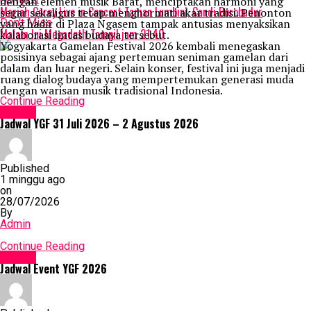
Up Next
dengan elemen musik Barat, menciptakan harmoni yang
Mariah Carey Live in Concert Taman Lumbini, Candi Borobudur
segar sekaligus tetap menghormati akar tradisi. Penonton
Don't Miss
yang hadir di Plaza Ngasem tampak antusias menyaksikan
Malam Ini Megadeth Tampil jam 21.40
kolaborasi lintas budaya tersebut.
Yogyakarta Gamelan Festival 2026 kembali menegaskan
posisinya sebagai ajang pertemuan seniman gamelan dari
dalam dan luar negeri. Selain konser, festival ini juga menjadi
ruang dialog budaya yang mempertemukan generasi muda
dengan warisan musik tradisional Indonesia.
Continue Reading
Events
Jadwal YGF 31 Juli 2026 – 2 Agustus 2026
Published
1 minggu ago
on
28/07/2026
By
Admin
Continue Reading
Events
Jadwal Event YGF 2026