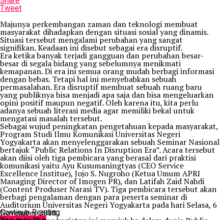
Share
Tweet
Majunya perkembangan zaman dan teknologi membuat
masyarakat dihadapkan dengan situasi sosial yang dinamis.
Situasi tersebut mengalami perubahan yang sangat
signifikan. Keadaan ini disebut sebagai era disruptif.
Era ketika banyak terjadi gangguan dan perubahan besar-
besar di segala bidang yang sebelumnya menikmati
kemapanan. Di era ini semua orang mudah berbagi informasi
dengan bebas. Tetapi hal ini menyebabkan sebuah
permasalahan. Era disruptif membuat sebuah ruang baru
yang publiknya bisa menjadi apa saja dan bisa mengeluarkan
opini positif maupun negatif. Oleh karena itu, kita perlu
adanya sebuah literasi media agar memiliki bekal untuk
mengatasi masalah tersebut.
Sebagai wujud peningkatan pengetahuan kepada masyarakat,
Program Studi Ilmu Komunikasi Universitas Negeri
Yogyakarta akan menyelenggarakan sebuah Seminar Nasional
bertajuk “Public Relations In Disruption Era”. Acara tersebut
akan diisi oleh tiga pembicara yang berasal dari praktisi
komunikasi yaitu Ayu Kusumaningtyas (CEO Service
Excellence Institue), Jojo S. Nugroho (Ketua Umum APRI
Managing Director of Imogen PR), dan Latifah Zaid Nahdi
(Content Produser Narasi TV). Tiga pembicara tersebut akan
berbagi pengalaman dengan para peserta seminar di
Auditorium Universitas Negeri Yogyakarta pada hari Selasa, 6
November 2018.
Continue Reading