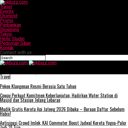
Travel
Events
Otomotif
Promo
Perbankan
Shopping
Tekno
Hello Studio
Pedoman Siber
Kontak
Connect with us
ekbizz.com
Seminar PR di UNY, Berani Ikutan?
Travel
Peken Klangenan Resmi Berusia Satu Tahun
Coway Perkuat Komitmen Keberlanjutan, Hadirkan Water Station di
Masjid dan Stasiun Jelang Lebaran
Mudik Gratis Kereta Api Jateng 2026 Dibuka – Buruan Daftar Sebelum
Habis!
Antisipasi Crowd Imlek, KAI Commuter Boost Jadwal Kereta Yogya-Palur
Jadi 31 Trip