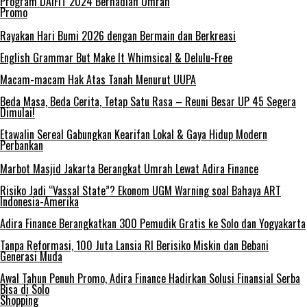
Program DAIFIT 2024 Berhadiah Umrah
Promo
Rayakan Hari Bumi 2026 dengan Bermain dan Berkreasi
English Grammar But Make It Whimsical & Delulu-Free
Macam-macam Hak Atas Tanah Menurut UUPA
Beda Masa, Beda Cerita, Tetap Satu Rasa – Reuni Besar UP 45 Segera
Dimulai!
Etawalin Sereal Gabungkan Kearifan Lokal & Gaya Hidup Modern
Perbankan
Marbot Masjid Jakarta Berangkat Umrah Lewat Adira Finance
Risiko Jadi “Vassal State”? Ekonom UGM Warning soal Bahaya ART
Indonesia-Amerika
Adira Finance Berangkatkan 300 Pemudik Gratis ke Solo dan Yogyakarta
Tanpa Reformasi, 100 Juta Lansia RI Berisiko Miskin dan Bebani
Generasi Muda
Awal Tahun Penuh Promo, Adira Finance Hadirkan Solusi Finansial Serba
Bisa di Solo
Shopping