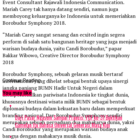
Event Consultant Rajawali Indonesia Communication.
Mariah Carey tak hanya datang sendiri, namun juga
memboyong keluarganya ke Indonesia untuk memeriahkan
Borobudur Symphony 2018.
“Mariah Carey sangat senang dan ecxited ingin segera
perform di salah satu bangunan heritage yang juga menjadi
warisan budaya dunia, yaitu Candi Borobudur,” papar
Bakkar Wibowo, Creative Director Borobudur Symphony
2018
Borobudur Symphony, sebuah gelaran musik bertaraf
internasional yang dihelat sebagai bentuk upaya sinergi
Continue Reading
jangka panjang BUMN Hadir Untuk Negeri dalam
You may like
memperkenalkan pariwisata Indonesia ke tingkat dunia,
khususnya destinasi wisata milik BUMN sebagai bentuk
diplomasi budaya dalam kekuatan baru dalam memperkuat
branding nasional. Dan Borobudur Symphony sendiri
Dari Pasar Ngasem Sampai Prancis: YGF ke-31 Buktikan
merupakan sebuah perpaduan dua mahakarya dunia, yakni
Gamelan Itu Bahasa Universal Generasi Masa Kini
Candi Borobudur yang merupakan warisan budaya anak
bangsa dengan mahakarya musik dunia.