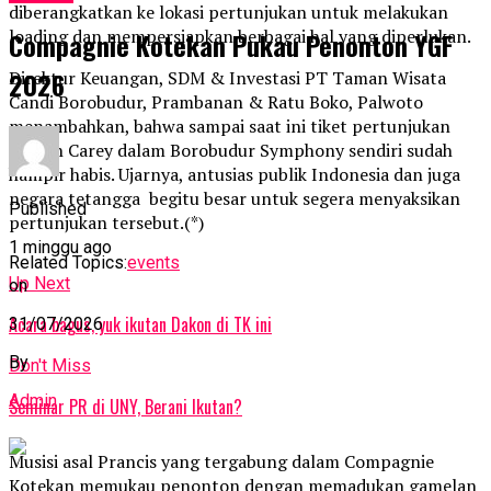
diberangkatkan ke lokasi pertunjukan untuk melakukan
loading dan mempersiapkan berbagai hal yang diperlukan.
Compagnie Kotekan Pukau Penonton YGF
2026
Direktur Keuangan, SDM & Investasi PT Taman Wisata
Candi Borobudur, Prambanan & Ratu Boko, Palwoto
menambahkan, bahwa sampai saat ini tiket pertunjukan
Mariah Carey dalam Borobudur Symphony sendiri sudah
hampir habis. Ujarnya, antusias publik Indonesia dan juga
negara tetangga begitu besar untuk segera menyaksikan
Published
pertunjukan tersebut.(*)
1 minggu ago
Related Topics:
events
Up Next
on
Acara bagus, yuk ikutan Dakon di TK ini
31/07/2026
By
Don't Miss
Admin
Seminar PR di UNY, Berani Ikutan?
Musisi asal Prancis yang tergabung dalam Compagnie
Kotekan memukau penonton dengan memadukan gamelan