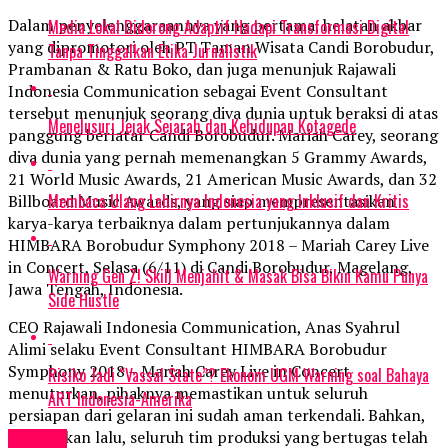
Dalam penyelenggaraannya yang pertama, helatan akbar
Media Lokal Didorong Adaptif Hadapi Transformasi Digital
yang dipromotori oleh PT Taman Wisata Candi Borobudur,
Tanpa Tinggalkan Etika Jurnalistik
Prambanan & Ratu Boko, dan juga menunjuk Rajawali
Indonesia Communication sebagai Event Consultant
tersebut menunjuk seorang diva dunia untuk beraksi di atas
Menelusuri Jejak Sejarah dan Kehidupan Kotagede
panggung berlatar Candi Borobudur. Mariah Carey, seorang
diva dunia yang pernah memenangkan 5 Grammy Awards,
21 World Music Awards, 21 American Music Awards, dan 32
Membaca Ulang Lahirnya Indonesia yang Inklusif dan Kritis
Billboard Music Awards, yang siap mempresentasikan
karya-karya terbaiknya dalam pertunjukannya dalam
HIMBARA Borobudur Symphony 2018 – Mariah Carey Live
in Concert, Selasa (6/11) di Candi Borobudur, Magelang,
Warning Gen Z! Skill Menjahit & Masak Bisa Bikin Kamu Punya
Jawa Tengah, Indonesia.
Side Hustle
CEO Rajawali Indonesia Communication, Anas Syahrul
Alimi selaku Event Consultant HIMBARA Borobudur
Symphony 2018 – Mariah Carey Live in Concert
Risiko Jadi “Vassal State”? Ekonom UGM Warning soal Bahaya
menuturkan, pihaknya memastikan untuk seluruh
ART Indonesia-Amerika
persiapan dari gelaran ini sudah aman terkendali. Bahkan,
sejak pekan lalu, seluruh tim produksi yang bertugas telah
Events