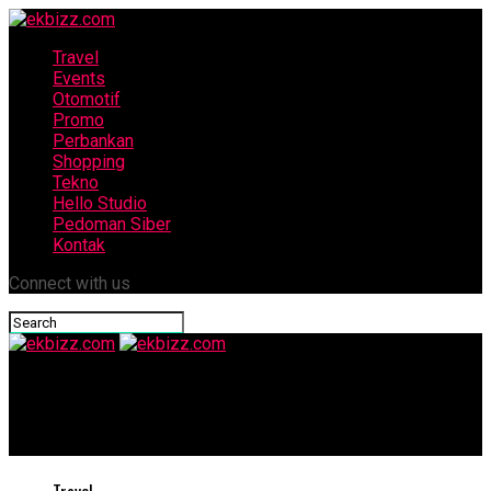
Travel
Events
Otomotif
Promo
Perbankan
Shopping
Tekno
Hello Studio
Pedoman Siber
Kontak
Connect with us
ekbizz.com
Mariah Carey Live in Concert Taman Lumbini, Candi Borobudur