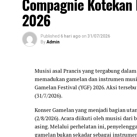
Compagnie Kotekan 
2026
Published
6 hari ago
on
31/07/2026
By
Admin
Musisi asal Prancis yang tergabung da
memadukan gamelan dan instrumen musik
Gamelan Festival (YGF) 2026. Aksi terseb
(31/7/2026).
Konser Gamelan yang menjadi bagian uta
(2/8/2026). Acara diikuti oleh musisi dari
asing. Melalui perhelatan ini, penyelen
gamelan bukan sekadar sebagai instrumen