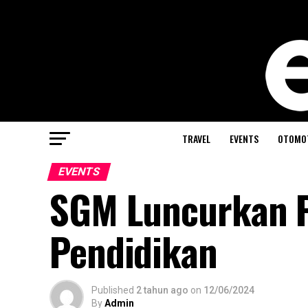
TRAVEL
EVENTS
OTOMO
EVENTS
SGM Luncurkan 
Pendidikan
Published
2 tahun ago
on
12/06/2024
By
Admin