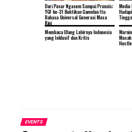
Dari Pasar Ngasem Sampai Prancis:
Media 
YGF ke-31 Buktikan Gamelan Itu
Hadapi
Bahasa Universal Generasi Masa
Tingga
Kini
Membaca Ulang Lahirnya Indonesia
Warnin
yang Inklusif dan Kritis
Masak 
Hustle
EVENTS