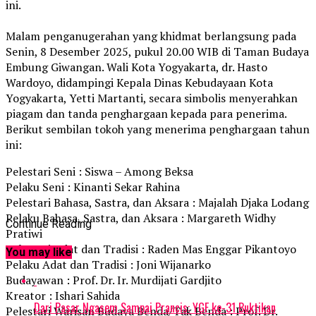
ini.
Malam penganugerahan yang khidmat berlangsung pada
Senin, 8 Desember 2025, pukul 20.00 WIB di Taman Budaya
Embung Giwangan. Wali Kota Yogyakarta, dr. Hasto
Wardoyo, didampingi Kepala Dinas Kebudayaan Kota
Yogyakarta, Yetti Martanti, secara simbolis menyerahkan
piagam dan tanda penghargaan kepada para penerima.
Berikut sembilan tokoh yang menerima penghargaan tahun
ini:
Pelestari Seni : Siswa – Among Beksa
Pelaku Seni : Kinanti Sekar Rahina
Pelestari Bahasa, Sastra, dan Aksara : Majalah Djaka Lodang
Pelaku Bahasa, Sastra, dan Aksara : Margareth Widhy
Continue Reading
Pratiwi
Pelestari Adat dan Tradisi : Raden Mas Enggar Pikantoyo
You may like
Pelaku Adat dan Tradisi : Joni Wijanarko
Budayawan : Prof. Dr. Ir. Murdijati Gardjito
Kreator : Ishari Sahida
Dari Pasar Ngasem Sampai Prancis: YGF ke-31 Buktikan
Pelestari Warisan Budaya Benda/Tak Benda : Prof. Dr.