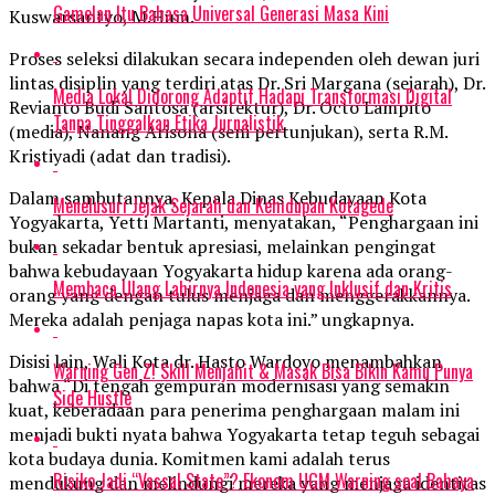
Gamelan Itu Bahasa Universal Generasi Masa Kini
Kuswarsantyo, M.Hum.
Proses seleksi dilakukan secara independen oleh dewan juri
lintas disiplin yang terdiri atas Dr. Sri Margana (sejarah), Dr.
Media Lokal Didorong Adaptif Hadapi Transformasi Digital
Revianto Budi Santosa (arsitektur), Dr. Octo Lampito
Tanpa Tinggalkan Etika Jurnalistik
(media), Nanang Arisona (seni pertunjukan), serta R.M.
Kristiyadi (adat dan tradisi).
Dalam sambutannya, Kepala Dinas Kebudayaan Kota
Menelusuri Jejak Sejarah dan Kehidupan Kotagede
Yogyakarta, Yetti Martanti, menyatakan, “Penghargaan ini
bukan sekadar bentuk apresiasi, melainkan pengingat
bahwa kebudayaan Yogyakarta hidup karena ada orang-
Membaca Ulang Lahirnya Indonesia yang Inklusif dan Kritis
orang yang dengan tulus menjaga dan menggerakkannya.
Mereka adalah penjaga napas kota ini.” ungkapnya.
Disisi lain, Wali Kota dr. Hasto Wardoyo menambahkan
Warning Gen Z! Skill Menjahit & Masak Bisa Bikin Kamu Punya
bahwa “Di tengah gempuran modernisasi yang semakin
Side Hustle
kuat, keberadaan para penerima penghargaan malam ini
menjadi bukti nyata bahwa Yogyakarta tetap teguh sebagai
kota budaya dunia. Komitmen kami adalah terus
Risiko Jadi “Vassal State”? Ekonom UGM Warning soal Bahaya
mendukung dan melindungi mereka yang menjaga identitas