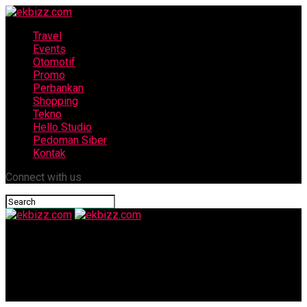
Travel
Events
Otomotif
Promo
Perbankan
Shopping
Tekno
Hello Studio
Pedoman Siber
Kontak
Connect with us
ekbizz.com
Wali Kota Hasto Wardoyo Serahkan Penghargaan Seniman dan
Budayawan di Taman Budaya Embung Giwangan