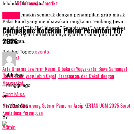
ART Indonesia-Amerika
leluhur.” tukasnya.
Malam semakin semarak dengan penampilan grup musik
Events
Paksi Band yang membawakan rangkaian tembang Jawa
mulai dari “Lir-Ilir” hingga “Gambirsawit”, yang disambut
Compagnie Kotekan Pukau Penonton YGF
tepuk tangan meriah dan nyanyian bersama para tamu
2026
undangan.
Related Topics:
events
Up Next
Arta Dharma Law Firm Resmi Dibuka di Yogyakarta: Bawa Semangat
Published
Baru Hukum yang Lebih Cepat, Transparan, dan Dekat dengan
Masyarakat
1 minggu ago
Don't Miss
on
Merekam Suara yang Setara: Pameran Arsip KERTAS UGM 2025 Sorot
31/07/2026
Kontribusi Perempuan
By
Admin