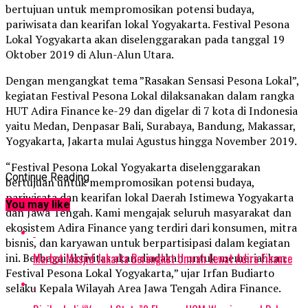
bertujuan untuk mempromosikan potensi budaya,
pariwisata dan kearifan lokal Yogyakarta. Festival Pesona
Lokal Yogyakarta akan diselenggarakan pada tanggal 19
Oktober 2019 di Alun-Alun Utara.
Dengan mengangkat tema ”Rasakan Sensasi Pesona Lokal”,
kegiatan Festival Pesona Lokal dilaksanakan dalam rangka
HUT Adira Finance ke-29 dan digelar di 7 kota di Indonesia
yaitu Medan, Denpasar Bali, Surabaya, Bandung, Makassar,
Yogyakarta, Jakarta mulai Agustus hingga November 2019.
“Festival Pesona Lokal Yogyakarta diselenggarakan
Continue Reading
bertujuan untuk mempromosikan potensi budaya,
pariwisata dan kearifan lokal Daerah Istimewa Yogyakarta
You may like
dan Jawa Tengah. Kami mengajak seluruh masyarakat dan
ekosistem Adira Finance yang terdiri dari konsumen, mitra
bisnis, dan karyawan untuk berpartisipasi dalam kegiatan
Marbot Masjid Jakarta Berangkat Umrah Lewat Adira Finance
ini. Berbagai aktivitas akan diadakan untuk memeriahkan
Festival Pesona Lokal Yogyakarta,” ujar Irfan Budiarto
selaku Kepala Wilayah Area Jawa Tengah Adira Finance.