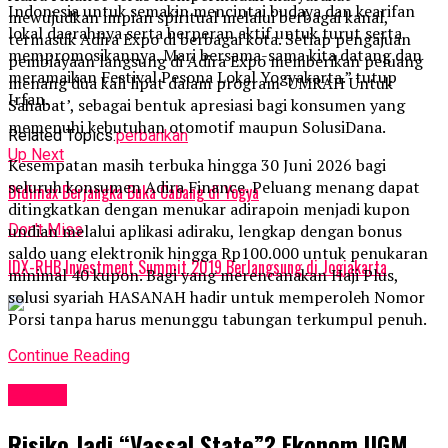
Indonesia untuk semakin mencintai budaya dan kearifan
mewujudkan impian spiritual melalui berbagai kanal,
lokal daerahnya serta berperan aktif untuk turut serta
termasuk Adira Expo di berbagai kota. Setiap pengajuan
mempromosikannya. Mari bersama-sama kita datang dan
pembiayaan langsung di Adira Expo memberikan peluang
meramaikan Festival Pesona Lokal Yogyakarta.” tutup
menang dua kali lipat dalam program ‘UMRAH Untuk
Irfan.
Sahabat’, sebagai bentuk apresiasi bagi konsumen yang
memenuhi kebutuhan otomotif maupun SolusiDana.
Related Topics:
perbankan
Up Next
Kesempatan masih terbuka hingga 30 Juni 2026 bagi
seluruh konsumen Adira Finance. Peluang menang dapat
Didimax Berjangka Buka Cabang di Yogya
ditingkatkan dengan menukar adirapoin menjadi kupon
Don't Miss
undian melalui aplikasi adiraku, lengkap dengan bonus
saldo uang elektronik hingga Rp100.000 untuk penukaran
IDX-RHB Investment Summit 2019 Berlangsung di Jogjakarta
minimal 40 kupon. Bagi yang merencanakan Haji Plus,
solusi syariah HASANAH hadir untuk memperoleh Nomor
Porsi tanpa harus menunggu tabungan terkumpul penuh.
Continue Reading
Events
Risiko Jadi “Vassal State”? Ekonom UGM