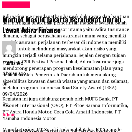
Perbankan
Finance.
Adira Finance mendapatkan banyak dukungan dan bantuan
Marbot Masjid Jakarta Berangkat Umrah
dari berbagai pihak baik pemerintah maupun swasta. Salah
Lewat Adira Finance
satunya yang menjadi sponsor utama yaitu Adira Insurance
dimana, sebagai perusahaan asuransi umum yang memiliki
produk asuransi perjalanan terbesar di Indonesia memiliki
tujuan untuk melindungi masyarakat akan risiko yang
mungkin terjadi selama perjalanan. Sejalan dengan tujuan
kegiatan CSR Festival Pesona Lokal, Adira Insurance juga
Published
mendorong penerapan program keselamatan jalan yang
4 bulan ago
dilakukan oleh Pemerintah Daerah untuk mendukung
aksesbilitas kawasan daerah wisata yang aman dan selamat,
on
melalui program Indonesia Road Safety Award (IRSA).
09/04/2026
Kegiatan ini juga didukung penuh oleh MUFG Bank, PT
By
Visonet Internasional (OVO), PT Pitoe Sarana Informatika,
PT Astra Honda Motor, Coca Cola Amatil Indonesia, PT
Admin
Yamaha Indonesia Motor
Manufacturing, PT Suzuki Indomobil Sales, PT Triangle
Bagi sebagian besar masyarakat, perjalanan ibadah ke