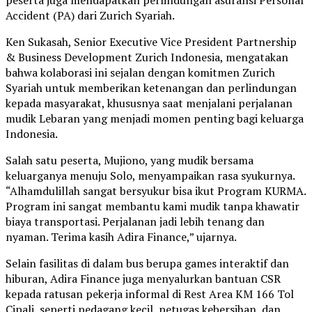
peserta juga mendapatkan perlindungan asuransi Personal
Accident (PA) dari Zurich Syariah.
Ken Sukasah, Senior Executive Vice President Partnership
& Business Development Zurich Indonesia, mengatakan
bahwa kolaborasi ini sejalan dengan komitmen Zurich
Syariah untuk memberikan ketenangan dan perlindungan
kepada masyarakat, khususnya saat menjalani perjalanan
mudik Lebaran yang menjadi momen penting bagi keluarga
Indonesia.
Salah satu peserta, Mujiono, yang mudik bersama
keluarganya menuju Solo, menyampaikan rasa syukurnya.
“Alhamdulillah sangat bersyukur bisa ikut Program KURMA.
Program ini sangat membantu kami mudik tanpa khawatir
biaya transportasi. Perjalanan jadi lebih tenang dan
nyaman. Terima kasih Adira Finance,” ujarnya.
Selain fasilitas di dalam bus berupa games interaktif dan
hiburan, Adira Finance juga menyalurkan bantuan CSR
kepada ratusan pekerja informal di Rest Area KM 166 Tol
Cipali, seperti pedagang kecil, petugas kebersihan, dan