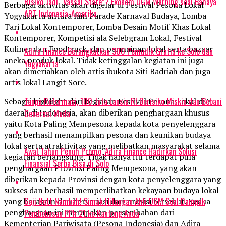
Risiko Jadi “Vassal State”? Ekonom UGM Warning soal Bahaya
Berbagai aktivitas akan digelar di Festival Pesona Lokal
ART Indonesia-Amerika
Yogyakarta antara lain Parade Karnaval Budaya, Lomba
Tari Lokal Kontemporer, Lomba Desain Motif Khas Lokal
Kontemporer, Kompetisi ala Selebgram Lokal, Festival
Kuliner dan Foodtruck, dan permainan lokal serta bazaar
Adira Finance Berangkatkan 300 Pemudik Gratis ke Solo dan
aneka produk lokal. Tidak ketinggalan kegiatan ini juga
Yogyakarta
akan dimeriahkan oleh artis ibukota Siti Badriah dan juga
artis lokal Langit Sore.
Tanpa Reformasi, 100 Juta Lansia RI Berisiko Miskin dan Bebani
Sebagai highlight dari kegiatan Festival Pesona Lokal di 7
daerah di Indonesia, akan diberikan penghargaan khusus
Generasi Muda
yaitu Kota Paling Mempesona kepada kota penyelenggara
yang berhasil menampilkan pesona dan keunikan budaya
lokal serta atraktivitas yang melibatkan masyarakat selama
Awal Tahun Penuh Promo, Adira Finance Hadirkan Solusi
kegiatan berlangsung. Tidak hanya itu terdapat pula
Finansial Serba Bisa di Solo
penghargaan Provinsi Paling Mempesona, yang akan
diberikan kepada Provinsi dengan kota penyelenggara yang
sukses dan berhasil memperlihatkan kekayaan budaya lokal
Gaji Nett Nambah! Simak Hitungan Ahli UGM Soal Dampak
yang beragam dan bervariasi dari provisi tersebut. Kedua
penghargaan ini merupakan persembahan dari
Pembebasan PPh 21 ke Kantong Anda
Kementerian Pariwisata (Pesona Indonesia) dan Adira