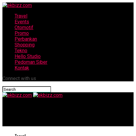
Travel
Events
Otomotif
Promo
Perbankan
Shopping
Tekno
Hello Studio
Pedoman Siber
Kontak
Connect with us
ekbizz.com
Ajak ekosistem dan masyarakat rasakan Sensasi Pesona Lokal