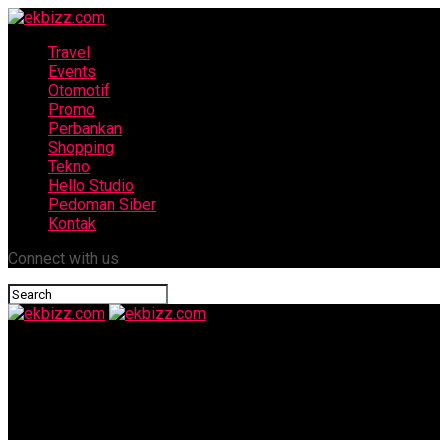
Travel
Events
Otomotif
Promo
Perbankan
Shopping
Tekno
Hello Studio
Pedoman Siber
Kontak
Connect with us
ekbizz.com
Rayakan Kemerdekaan & Lestarikan Budaya Kirab 7 Sumber
Mata Air