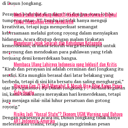
di Dusun Jongkang.
Perayaan berlanjut di malam hari dengan acara lomba
Media Lokal Didorong Adaptif Hadapi Transformasi Digital
tumpeng antar- RT. Lomba ini tidak hanya menguji
Tanpa Tinggalkan Etika Jurnalistik
kreativitas, tetapi juga memperkuat semangat
kebersamaan melalui gotong royong dalam menyiapkan
hidangan. Acara ditutup dengan malam tirakatan
Menelusuri Jejak Sejarah dan Kehidupan Kotagede
kemerdekaan, di mana seluruh warga berkumpul untuk
merenung dan mendoakan para pahlawan yang telah
berjuang demi kemerdekaan bangsa.
Membaca Ulang Lahirnya Indonesia yang Inklusif dan Kritis
“Kirab dan perayaan ini adalah cerminan dari Jongkang itu
sendiri. Kita mungkin berasal dari latar belakang yang
berbeda, tetapi di sini kita bersatu dan saling menghargai,”
Warning Gen Z! Skill Menjahit & Masak Bisa Bikin Kamu Punya
ujar Bp Ngationo ( Bp Dukuh Jongkang ) . “Melalui kegiatan
Side Hustle
ini, kami tidak hanya merayakan hari kemerdekaan, tetapi
juga menjaga nilai-nilai luhur persatuan dan gotong
royong.”
Risiko Jadi “Vassal State”? Ekonom UGM Warning soal Bahaya
Dengan suksesnya acara ini, Dusun Jongkang tidak hanya
ART Indonesia-Amerika
melestarikan tradisi, tetapi juga mengirimkan pesan