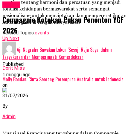
penting tentang harmoni dan persatuan yang menjadi
Events
fondasi kehidupan bermasyarakat serta semangat
nasionalisme untuk menciptakan dan mempererat ikatan
Compagnie Kotekan Pukau Penonton YGF
kekeluargaan di tengah masyarakat.
2026
Related Topics:
events
Up Next
Ki Bayu Aji Nugraha Bawakan Lakon ‘Sesaji Raja Suya’ dalam
Tasyakuran dan Memperingati Kemerdekaan
Published
Don't Miss
1 minggu ago
Molly Bondan: Cinta Seorang Perempuan Australia untuk Indonesia
on
31/07/2026
By
Admin
Musisi asal Prancis yang tergabung dalam Compagnie