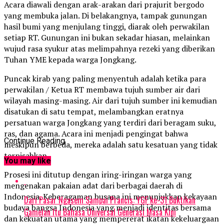
Acara diawali dengan arak-arakan dari prajurit bergodo
yang membuka jalan. Di belakangnya, tampak gunungan
hasil bumi yang menjulang tinggi, diarak oleh perwakilan
setiap RT. Gunungan ini bukan sekadar hiasan, melainkan
wujud rasa syukur atas melimpahnya rezeki yang diberikan
Tuhan YME kepada warga Jongkang.
Puncak kirab yang paling menyentuh adalah ketika para
perwakilan / Ketua RT membawa tujuh sumber air dari
wilayah masing-masing. Air dari tujuh sumber ini kemudian
disatukan di satu tempat, melambangkan eratnya
persatuan warga Jongkang yang terdiri dari beragam suku,
ras, dan agama. Acara ini menjadi pengingat bahwa
Continue Reading
meskipun berbeda, mereka adalah satu kesatuan yang tidak
terpisahkan.
You may like
Prosesi ini ditutup dengan iring-iringan warga yang
mengenakan pakaian adat dari berbagai daerah di
Indonesia. Keberagaman busana ini menunjukkan kekayaan
Dari Pasar Ngasem Sampai Prancis: YGF ke-31 Buktikan
budaya bangsa Indonesia yang menjadi identitas bersama
Gamelan Itu Bahasa Universal Generasi Masa Kini
dan kekuatan utama yang mempererat ikatan kekeluargaan