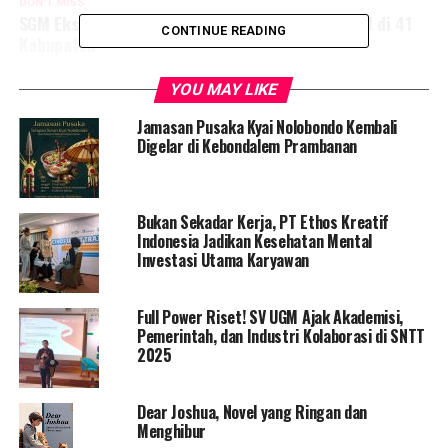
DON'T MISS
SGM Eksplor Maksimalkan Akses Nutrisi dan PGM di 41
CONTINUE READING
Kabupaten
YOU MAY LIKE
Jamasan Pusaka Kyai Nolobondo Kembali
Digelar di Kebondalem Prambanan
Bukan Sekadar Kerja, PT Ethos Kreatif
Indonesia Jadikan Kesehatan Mental
Investasi Utama Karyawan
Full Power Riset! SV UGM Ajak Akademisi,
Pemerintah, dan Industri Kolaborasi di SNTT
2025
Dear Joshua, Novel yang Ringan dan
Menghibur