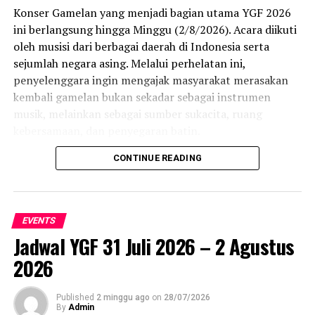
Konser Gamelan yang menjadi bagian utama YGF 2026
ini berlangsung hingga Minggu (2/8/2026). Acara diikuti
oleh musisi dari berbagai daerah di Indonesia serta
sejumlah negara asing. Melalui perhelatan ini,
penyelenggara ingin mengajak masyarakat merasakan
kembali gamelan bukan sekadar sebagai instrumen
musik, melainkan sebagai sumber sukacita, ruang
kebersamaan, dan penyegaran batin.
CONTINUE READING
Penampilan Compagnie Kotekan menjadi salah satu
highlight hari pertama. Mereka memadukan bunyi
gamelan Jawa dengan elemen musik Barat, menciptakan
harmoni yang segar sekaligus tetap menghormati akar
EVENTS
tradisi. Penonton yang hadir di Plaza Ngasem tampak
Jadwal YGF 31 Juli 2026 – 2 Agustus
antusias menyaksikan kolaborasi lintas budaya tersebut.
2026
Yogyakarta Gamelan Festival 2026 kembali menegaskan
posisinya sebagai ajang pertemuan seniman gamelan
Published
2 minggu ago
on
28/07/2026
By
Admin
dari dalam dan luar negeri. Selain konser, festival ini juga