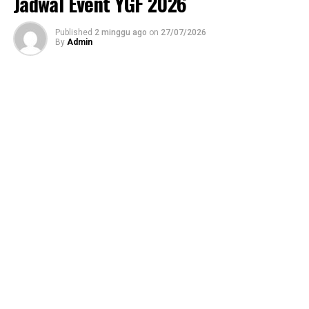
Jadwal Event YGF 2026
Published
2 minggu ago
on
27/07/2026
By
Admin