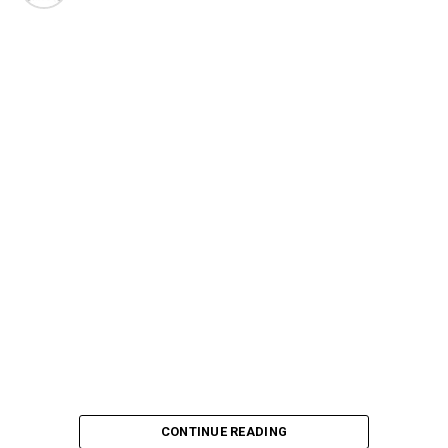
menjadi ruang dialog budaya yang mempertemukan
generasi muda dengan warisan musik tradisional
Indonesia.
CONTINUE READING