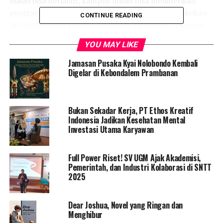
masih bisa berjalan; kampus masih bisa memberikan
program kepada masyarakat dan masih bisa melakukan
CONTINUE READING
pengembangan terhadap kampus itu sendiri,” ujarnya,
Selasa di UMY.
YOU MAY LIKE
Dosen Fakultas Pertanian UMY itu juga mengatakan
Jamasan Pusaka Kyai Nolobondo Kembali
bahwa keputusan ini diambil untuk kebaikan segala
Digelar di Kebondalem Prambanan
lapisan yang ada di UMY. Selain itu, kebijakan ini
dilaksanakan agar semua aktivitas dan program kampus
dapat berjalan.
Bukan Sekadar Kerja, PT Ethos Kreatif
Indonesia Jadikan Kesehatan Mental
“Kita harus mengerti dampak negatif dari COVID-19 ini,
Investasi Utama Karyawan
karena bukan hanya mahasiswa yang terkena. Kita juga
harus memikirkan staf tenaga pendidikan dan dosen. Di
Full Power Riset! SV UGM Ajak Akademisi,
samping itu juga, program sosial UMY harus tetap
Pemerintah, dan Industri Kolaborasi di SNTT
berjalan,” imbuhnya.
2025
Kemudian, Gunawan juga menambahkan bahwa
Dear Joshua, Novel yang Ringan dan
keringanan biaya kuliah ini berlaku untuk mahasiswa
Menghibur
lama yang tengah menempuh pendidikan Strata-1 (S1)