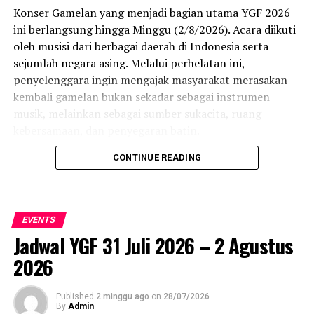
Konser Gamelan yang menjadi bagian utama YGF 2026
ini berlangsung hingga Minggu (2/8/2026). Acara diikuti
oleh musisi dari berbagai daerah di Indonesia serta
sejumlah negara asing. Melalui perhelatan ini,
penyelenggara ingin mengajak masyarakat merasakan
kembali gamelan bukan sekadar sebagai instrumen
musik, melainkan sebagai sumber sukacita, ruang
kebersamaan, dan penyegaran batin.
CONTINUE READING
Penampilan Compagnie Kotekan menjadi salah satu
highlight hari pertama. Mereka memadukan bunyi
gamelan Jawa dengan elemen musik Barat, menciptakan
harmoni yang segar sekaligus tetap menghormati akar
EVENTS
tradisi. Penonton yang hadir di Plaza Ngasem tampak
Jadwal YGF 31 Juli 2026 – 2 Agustus
antusias menyaksikan kolaborasi lintas budaya tersebut.
2026
Yogyakarta Gamelan Festival 2026 kembali menegaskan
posisinya sebagai ajang pertemuan seniman gamelan
Published
2 minggu ago
on
28/07/2026
By
Admin
dari dalam dan luar negeri. Selain konser, festival ini juga