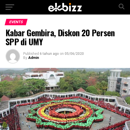
EVENTS
Kabar Gembira, Diskon 20 Persen
SPP di UMY
Published
6 tahun ago
on
05/06/2020
By
Admin