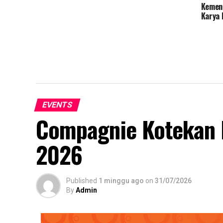
Kemenp
Karya 
EVENTS
Compagnie Kotekan 
2026
Published
1 minggu ago
on
31/07/2026
By
Admin