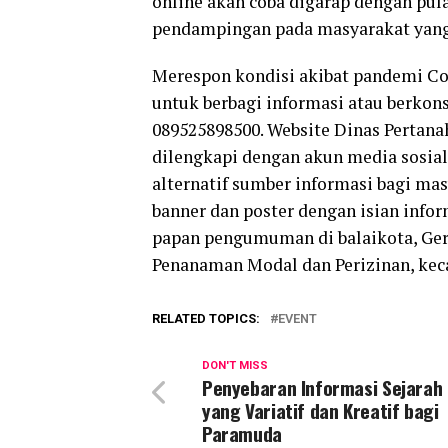
online akan coba digarap dengan pu
pendampingan pada masyarakat yan
Merespon kondisi akibat pandemi Co
untuk berbagi informasi atau berkon
089525898500. Website Dinas Pertana
dilengkapi dengan akun media sosia
alternatif sumber informasi bagi mas
banner dan poster dengan isian infor
papan pengumuman di balaikota, Ger
Penanaman Modal dan Perizinan, kec
RELATED TOPICS:
EVENT
DON'T MISS
Penyebaran Informasi Sejarah 
yang Variatif dan Kreatif bagi
Paramuda