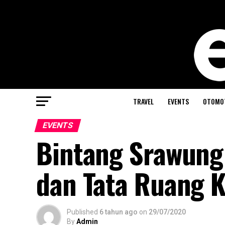
TRAVEL
EVENTS
OTOMO
EVENTS
Bintang Srawung 
dan Tata Ruang K
Published
6 tahun ago
on
29/07/2020
By
Admin