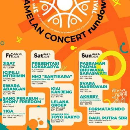
RELATED TOPICS:
EVENT
UP NEXT
Bazar Buku Terbesar Dunia Hadir di Jogja
DON'T MISS
Jogja Cross Culture, Persiapan Jogja Sebagai Kota Dunia