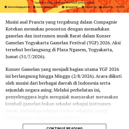
BERLANDASKAN BUDAYA DAN KEARIFAN LOKAL
DAERAH DARI MASING – MASING PESERTA, SEHINGGA
PERNIKAHAN INI MEMBAWA MISI: RELIGI,BUDAYA,
Musisi asal Prancis yang tergabung dalam Compagnie
SOSIAL, DAN KEBANGSAAN.
Kotekan memukau penonton dengan memadukan
gamelan dan instrumen musik Barat dalam Konser
YANG FENOMENAL PADA KESEMPATAN NIKAH
Gamelan Yogyakarta Gamelan Festival (YGF) 2026. Aksi
BARENG INI ADALAH MAHAR IJAB QOBUL BENDERA
tersebut berlangsung di Plaza Ngasem, Yogyakarta,
MERAH PUTIH DAN PENGUCAPAN TEKS PROKLAMASI
Jumat (31/7/2026).
YANG DILAKUKAN SECARA BERSAMA-SAMA DAN
NANTINYA PROSES NIKAH DIADAKAN DI WALL
Konser Gamelan yang menjadi bagian utama YGF 2026
CLIMBING DAN BEBERAPA TITIK YANG PERTAMA DI
ini berlangsung hingga Minggu (2/8/2026). Acara diikuti
DUNIA SEPERTI : LABORATORIUM FARMASI, STUDIO
oleh musisi dari berbagai daerah di Indonesia serta
RADIO DAN CRANE OTOMOTIF. NANTI MANTEN,
sejumlah negara asing. Melalui perhelatan ini,
PENGHULU DAN SAKSI AKAN MEMANJAT WALL
penyelenggara ingin mengajak masyarakat merasakan
CLIMBING UNTUK MELANGSUNGKAN IJAB QOBUL.
kembali gamelan bukan sekadar sebagai instrumen
musik, melainkan sebagai sumber sukacita, ruang
IJAB QOBUL ADALAH JANJI SUCI KEPADA ALLOH SWT
kebersamaan, dan penyegaran batin.
YANG DIMANA SELAIN DIA BERJANJI UNTUK
MEMBINA RUMAH TANGGA DENGAN ISTRINYA DIA
CONTINUE READING