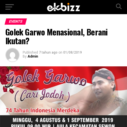
EVENTS
Golek Garwo Menasional, Berani
Ikutan?
Published
7 tahun ago
on
01/08/2019
By
Admin