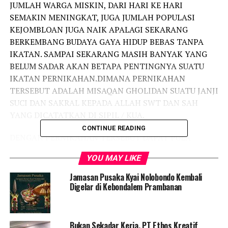
JUMLAH WARGA MISKIN, DARI HARI KE HARI
SEMAKIN MENINGKAT, JUGA JUMLAH POPULASI
KEJOMBLOAN JUGA NAIK APALAGI SEKARANG
BERKEMBANG BUDAYA GAYA HIDUP BEBAS TANPA
IKATAN. SAMPAI SEKARANG MASIH BANYAK YANG
BELUM SADAR AKAN BETAPA PENTINGNYA SUATU
IKATAN PERNIKAHAN.DIMANA PERNIKAHAN
TERSEBUT ADALAH MISAQAN GHOLIDAN SUATU JANJI
SUCI DAN SAKRAL KEPADA ALLAH SWT DAN SAH
YANG DICATATKAN DI SIPIL / KUA.
CONTINUE READING
DENGAN PERNIKAHAN TERSEBUT DAPAT PULA
TERTANAM RASA KEBANGSAAN UNTUK CINTA
YOU MAY LIKE
TERHADAP NKRI SEKALIGUS MENSYUKURI NIKMAT
KEMERDEKAAN RI YANG TIDAK DIDAPAT DENGAN
Jamasan Pusaka Kyai Nolobondo Kembali
CUMA-CUMA TETAPI PERJUANGAN DAN
Digelar di Kebondalem Prambanan
PENGORBANAN PARA PAHLAWAN BANGSA.
HAL INI YANG NANTINYA OLEH PARA PASANGAN
Bukan Sekadar Kerja, PT Ethos Kreatif