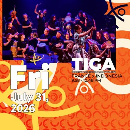
BPC PHRI KOTA MAGELANG BESERTA BEBERAPA
PIHAK BERSIFAT TERBUKA UMUM DAN GRATIS FULL
FASILITAS DARI BIAYA NIKAH, MAHAR, IJAB UNIK,
TABUNGAN, BINGKISAN MANTEN, CINCIN KAWIN,
DEKORASI, BUSANA / RIAS PENGANTIN,
DOKUMENTASI, RESEPSI KERAKYATAN SAMPAI
BULAN MADU DI HOTEL BERBINTANG DI MAGELANG.
TUJUAN DARI KEGIATAN NIKAH BARENG AGUSTUSAN
INI ADALAH UNTUK MEWUJUDNYA PASANGAN
SAKINAH SEJAHTERA MEMBAWA KEDAMAIAN DAN
KEBERKAHAN UNTUK INDONESIA SESUAI DENGAN
TATA KEHIDUPAN DAN PENGHIDUPAN MASYARAKAT
BERPANCASILA DILANDASI CINTA ILLAHI DAN JUGA
WUJUD MENSYUKURI 74 TAHUN INDONESIA
MERDEKA. DENGAN PERBEDAAN YANG ADA INI
SEBAGAI PEREKAT PERSATUAN BANGSA