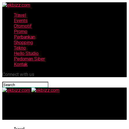
Travel
Events
Otomotif
Promo
Perbankan
Shopping
Tekno
Hello Studio
Pedoman Siber
Kontak
Connect with us
ekbizz.com
Mariah Carey Siap Mengguncang Borobudur Symphony