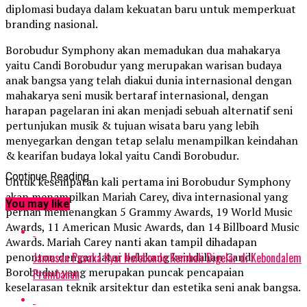
diplomasi budaya dalam kekuatan baru untuk memperkuat
branding nasional.
Borobudur Symphony akan memadukan dua mahakarya
yaitu Candi Borobudur yang merupakan warisan budaya
anak bangsa yang telah diakui dunia internasional dengan
mahakarya seni musik bertaraf internasional, dengan
harapan pagelaran ini akan menjadi sebuah alternatif seni
pertunjukan musik & tujuan wisata baru yang lebih
menyegarkan dengan tetap selalu menampilkan keindahan
& kearifan budaya lokal yaitu Candi Borobudur.
Continue Reading
Untuk kesempatan kali pertama ini Borobudur Symphony
akan menampilkan Mariah Carey, diva internasional yang
You may like
pernah memenangkan 5 Grammy Awards, 19 World Music
Awards, 11 American Music Awards, dan 14 Billboard Music
Awards. Mariah Carey nanti akan tampil dihadapan
Jamasan Pusaka Kyai Nolobondo Kembali Digelar di Kebondalem
penonton dengan latar belakang keindahan Candi
Borobudur yang merupakan puncak pencapaian
Prambanan
keselarasan teknik arsitektur dan estetika seni anak bangsa.