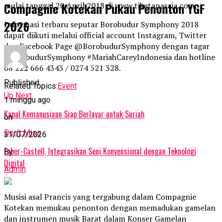
Compagnie Kotekan Pukau Penonton YGF
mulai tanggal 20 April 2018 di www.tiketapasaja.com.
2026
Informasi terbaru seputar Borobudur Symphony 2018
dapat diikuti melalui official account Instagram, Twitter
dan Facebook Page @BorobudurSymphony dengan tagar
#BorobudurSymphony #MariahCareyIndonesia dan hotline
08 222 666 4343 / 0274 521 328.
Published
Related Topics:
Event
Up Next
1 minggu ago
Kapal Kemanusiaan Siap Berlayar untuk Suriah
on
Don't Miss
31/07/2026
Faber-Castell, Integrasikan Seni Konvensional dengan Teknologi
By
Digital
Admin
Musisi asal Prancis yang tergabung dalam Compagnie
Kotekan memukau penonton dengan memadukan gamelan
dan instrumen musik Barat dalam Konser Gamelan