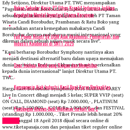
Edy Setijono, Direktur Utama PT. TWC menyampaikan
Bukan Sekadar Kerja, PT Ethos Kreatif Indonesia Jadikan
“Pagelaran musik Borobudur Symphony ini merupakan
Kesehatan Mental Investasi Utama Karyawan
sebuah pagelaran seni yang dipromotori oleh PT Taman
Wisata Candi Borobudur, Prambanan & Ratu Boko yang
memadukan antara kemegahan mahakarya Candi
Borobudur dengan mahakarya musisi internasional yang
Full Power Riset! SV UGM Ajak Akademisi, Pemerintah, dan
dikemas dalam sebuah sajian musik secara live”.
Industri Kolaborasi di SNTT 2025
“Kami berharap Borobudur Symphony nantinya akan
menjadi destinasi alternatif baru dalam upaya memajukan
dunia pariwisata Indonesia, khususnya memperkenalkan
Dear Joshua, Novel yang Ringan dan Menghibur
kepada dunia internasional” lanjut Direktur Utama PT.
TWC.
Kemenperin Ajak Industri Kecil Buat Karya Berkualitas
Harga tiket Borobudur Symphony 2018 MARIAH CAREY
Live In Concert dibagi menjadi 5 kelas; SUPER VVIP (seat)
ON CALL, DIAMOND (seat) Rp 7.000.000,- , PLATINUM
(seat) Rp 3.500.000,- , GOLD Rp 2.000.000,- dan FESTIVAL
Pandangan khusus Budi Waljiman terkait Gen Z
(standing) Rp 1.000.000,- . Tiket Presale lebih hemat 20%
hanya tanggal 18 April 2018 dijual secara online di
Events
www.tiketapasaja.com dan penjualan tiket reguler online