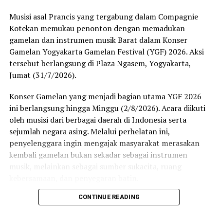
Laskar Sayyidina Ali Dorong Pemilu Damai dan
Musisi asal Prancis yang tergabung dalam Compagnie
penegakan hukum Tanpa Tebang Pilih
Kotekan memukau penonton dengan memadukan
gamelan dan instrumen musik Barat dalam Konser
Gamelan Yogyakarta Gamelan Festival (YGF) 2026. Aksi
tersebut berlangsung di Plaza Ngasem, Yogyakarta,
Jumat (31/7/2026).
Konser Gamelan yang menjadi bagian utama YGF 2026
ini berlangsung hingga Minggu (2/8/2026). Acara diikuti
oleh musisi dari berbagai daerah di Indonesia serta
sejumlah negara asing. Melalui perhelatan ini,
penyelenggara ingin mengajak masyarakat merasakan
kembali gamelan bukan sekadar sebagai instrumen
musik, melainkan sebagai sumber sukacita, ruang
kebersamaan, dan penyegaran batin.
CONTINUE READING
Penampilan Compagnie Kotekan menjadi salah satu
highlight hari pertama. Mereka memadukan bunyi