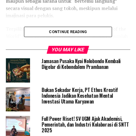
maupun sebagai sarana untuk “bertemu langsung”
secara visual dengan sang tokoh, meskipun melalui
imajinasi para pelukis.
Terpilihnya Babad Diponegoro sebagai “Memory of the
CONTINUE READING
World” pada 2013 oleh UNESCO menyebabkan sejumlah
kalangan memiliki keinginan untuk menghidupkannya
YOU MAY LIKE
secara terusmenerus. Gagasan ini diawali oleh sejumlah
individu, dan melalui organisasi Patrapadi dan Jogja
Jamasan Pusaka Kyai Nolobondo Kembali
Gallery, pameran ini diadakan.
Digelar di Kebondalem Prambanan
Pameran ini menyediakan diri sebagai sarana untuk
mengingat, mempelajari, mengidentifikasi serta
Bukan Sekadar Kerja, PT Ethos Kreatif
mengimajinasikan segala hal yang terkait dengan
Indonesia Jadikan Kesehatan Mental
Diponegoro. Jadi dapat dikatakan bahwa pameran ini
Investasi Utama Karyawan
menyajikan lukisan-lukisan “nyata”, berdasarkan biografi
sang pangeran.
Full Power Riset! SV UGM Ajak Akademisi,
Pemerintah, dan Industri Kolaborasi di SNTT
Dalam pameran ini disajikan sejumlah 50 kisah yang
2025
diambil dari Babad Diponegoro yang memiliki lebih dari