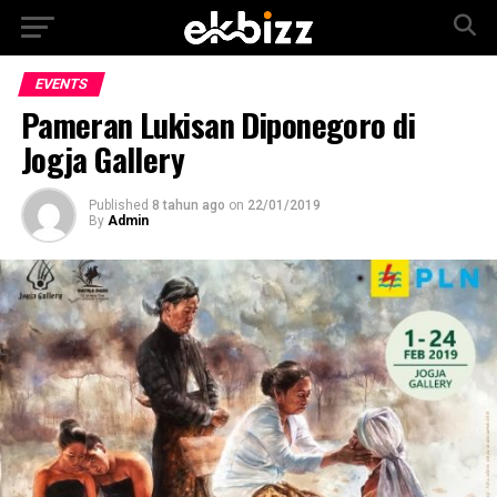
EVENTS
Pameran Lukisan Diponegoro di
Jogja Gallery
Published
8 tahun ago
on
22/01/2019
By
Admin