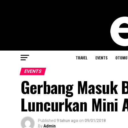
TRAVEL
EVENTS
OTOMO
EVENTS
Gerbang Masuk 
Luncurkan Mini 
Published
9 tahun ago
on
09/01/2018
By
Admin