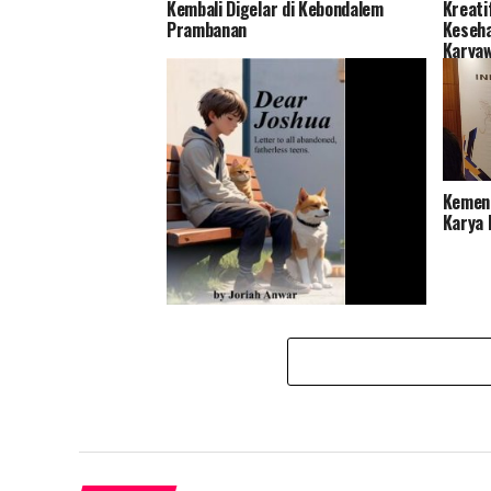
Kembali Digelar di Kebondalem
Kreati
Prambanan
Keseha
Karya
Kemenp
Karya 
Dear Joshua, Novel yang Ringan dan
Menghibur