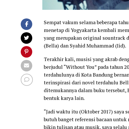
Sempat vakum selama beberapa tahun 
menetap di Yogyakarta kembali memp
yang merupakan original sountrack d
(Bella) dan Syahid Muhammad (Iid).
Terakhir kali, musisi yang akrab d
berjudul “Without You” pada tahun 2
terdahulunya di Kota Bandung bernama
terinspirasi dari novel terdahulu Bel
ditemukannya dalam buku tersebut,
bentuk karya lain.
“Jadi waktu itu (Oktober 2017) saya se
butuh banget referensi bacaan untuk
bikin tulisan atau musik, saya sela