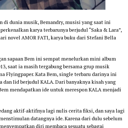
di dunia musik, Bemandry, musisi yang saat ini
erkenalkan karya terbarunya berjudul “Saka & Lara”,
ari novel AMOR FATI, karya buku dari Stefani Bella
engan sapaan Bem ini sempat menelurkan mini album
013, saat ia masih tergabung bersama grup musik
 Flyingpaper. Kata Bem, single terbaru darinya ini
la dan Iid berjudul KALA. Dari banyaknya kisah yang
 Bem mendapatkan ide untuk merespon KALA menjadi
dang aktif-aktifnya lagi nulis cerita fiksi, dan saya lagi
 menstimulan datangnya ide. Karena dari dulu sebelum
lu menyempatkan diri membaca sesuatu sebagai