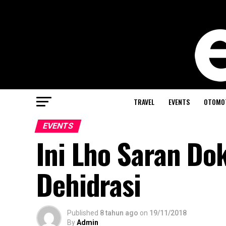
TRAVEL
EVENTS
OTOMO
EVENTS
Ini Lho Saran Do
Dehidrasi
Published
8 tahun ago
on
19/11/2018
By
Admin