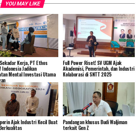
YOU MAY LIKE
Sekadar Kerja, PT Ethos
Full Power Riset! SV UGM Ajak
f Indonesia Jadikan
Akademisi, Pemerintah, dan Industri
tan Mental Investasi Utama
Kolaborasi di SNTT 2025
wan
erin Ajak Industri Kecil Buat
Pandangan khusus Budi Waljiman
Berkualitas
terkait Gen Z