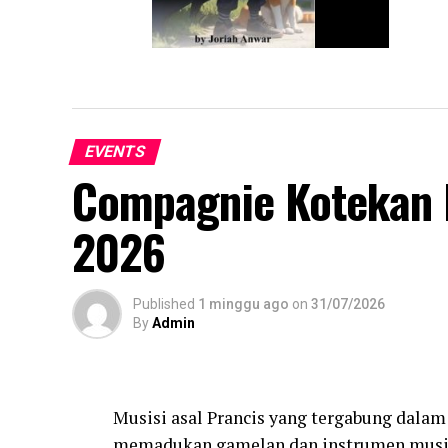
Dear Joshua, Novel yang Ringan dan
Menghibur
EVENTS
Compagnie Kotekan 
2026
Published
1 minggu ago
on
31/07/2026
By
Admin
Musisi asal Prancis yang tergabung da
memadukan gamelan dan instrumen musik