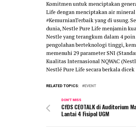
Komitmen untuk menciptakan generasi
Life dengan menciptakan air mineral
#KemurnianTerbaik yang di usung. Se
dunia, Nestle Pure Life menjamin kua
Nestle yang terangkum dalam 4 poin 
pengolahan berteknologi tinggi, kem
memenuhi 29 parameter SNI (Standar
Kualitas Internasional NQWAC (Nestl
Nestlé Pure Life secara berkala dicek d
RELATED TOPICS:
EVENT
DON'T MISS
CfDS CEOTALK di Auditorium Ma
Lantai 4 Fisipol UGM