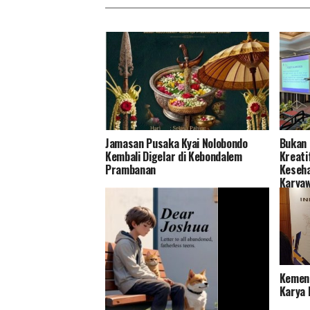
Jamasan Pusaka Kyai Nolobondo
Bukan 
Kembali Digelar di Kebondalem
Kreati
Prambanan
Keseha
Karya
Kemenp
Karya 