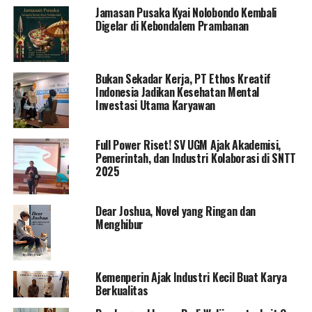
Sebanyak sembilan lagu dari tiga album dinyanyikan
Jamasan Pusaka Kyai Nolobondo Kembali
oleh Naura dan disambut riuh 4000 penonton Jogja Bay
Digelar di Kebondalem Prambanan
Waterpark. Lagu-lagu yang dibawakan diantaranya
“Bully”, “Berani Bermimpi”, “Untuk Tuhan”, dan
“Setinggi Langit”. Penonton tampak menikmati Show
Bukan Sekadar Kerja, PT Ethos Kreatif
Naura dengan ikut bernyanyi dan ‘seru-seruan bareng’
Indonesia Jadikan Kesehatan Mental
Investasi Utama Karyawan
di wahana kolam ombak South Beach Jogja Bay
Waterpark yang telah dikeringkan.
Full Power Riset! SV UGM Ajak Akademisi,
Naura tampak bersemangat menunjukkan
Pemerintah, dan Industri Kolaborasi di SNTT
penampilannya selama satu jam di atas panggung.
2025
Didampingi kedua orang tuanya Nola Be3 dan Baldy
Mulya, Naura menunjukkan performa terbaiknya untuk
Dear Joshua, Novel yang Ringan dan
Teman Naura Jogja di Jogja Bay Waterpark. Padahal
Menghibur
melalui
akun Instagramnya @aku_naura, gadis cilik berbakat
kelahiran Jakarta, 18 Juni 2005 ini sempat kurang fit
Kemenperin Ajak Industri Kecil Buat Karya
sebelum jadwal berangkat ke Solo untuk menyanyi dan
Berkualitas
dilanjutkan ke Yogyakarta.