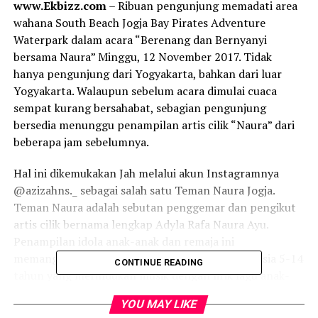
www.Ekbizz.com
– Ribuan pengunjung memadati area
wahana South Beach Jogja Bay Pirates Adventure
Waterpark dalam acara “Berenang dan Bernyanyi
bersama Naura” Minggu, 12 November 2017. Tidak
hanya pengunjung dari Yogyakarta, bahkan dari luar
Yogyakarta. Walaupun sebelum acara dimulai cuaca
sempat kurang bersahabat, sebagian pengunjung
bersedia menunggu penampilan artis cilik “Naura” dari
beberapa jam sebelumnya.
Hal ini dikemukakan Jah melalui akun Instagramnya
@azizahns._ sebagai salah satu Teman Naura Jogja.
Teman Naura adalah sebutan penggemar dan pengikut
artis cilik bernama lengkap Adyla Rafa Naura Ayu.
Penampilan idola anak-anak dan remaja ini
memang sudah dinanti masyarakat Yogyakarta usia 5-14
CONTINUE READING
tahun yang merindukan musik dengan lirik lagu anak-
anak.
YOU MAY LIKE