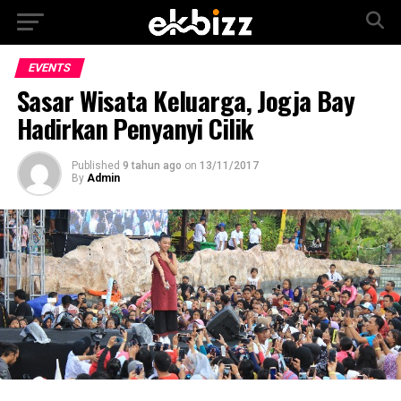
EVENTS
Sasar Wisata Keluarga, Jogja Bay
Hadirkan Penyanyi Cilik
Published
9 tahun ago
on
13/11/2017
By
Admin