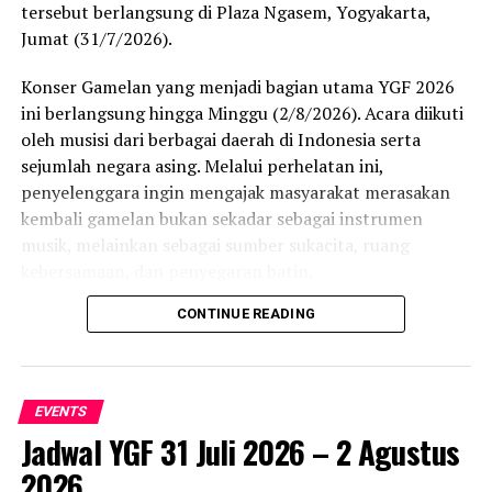
tersebut berlangsung di Plaza Ngasem, Yogyakarta,
UP NEXT
Jumat (31/7/2026).
Warung Anak Sehat Sebar Efek Positif di Sekolah
Konser Gamelan yang menjadi bagian utama YGF 2026
DON'T MISS
Wow, Ada TOPMA di Kampus INSTIPER
ini berlangsung hingga Minggu (2/8/2026). Acara diikuti
oleh musisi dari berbagai daerah di Indonesia serta
sejumlah negara asing. Melalui perhelatan ini,
penyelenggara ingin mengajak masyarakat merasakan
kembali gamelan bukan sekadar sebagai instrumen
musik, melainkan sebagai sumber sukacita, ruang
kebersamaan, dan penyegaran batin.
CONTINUE READING
Penampilan Compagnie Kotekan menjadi salah satu
highlight hari pertama. Mereka memadukan bunyi
gamelan Jawa dengan elemen musik Barat, menciptakan
harmoni yang segar sekaligus tetap menghormati akar
EVENTS
tradisi. Penonton yang hadir di Plaza Ngasem tampak
Jadwal YGF 31 Juli 2026 – 2 Agustus
antusias menyaksikan kolaborasi lintas budaya tersebut.
2026