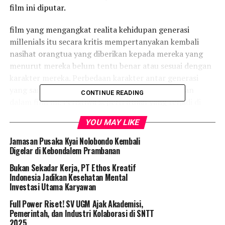
film ini diputar.
film yang mengangkat realita kehidupan generasi
millenials itu secara kritis mempertanyakan kembali
nasihat orangtua yang diberikan kepada mereka yang
menurut mereka belum tentu benar atau sesuai dengan
karakter mereka. Perbedaan karakter antar generasi
yang sangat gamblang itulah yang coba dihadirkan
CONTINUE READING
dalam film ini. Peristiwa seperti itulah yang terjadi di
kehidupan nyata dan tak dapat dipungkuri.
YOU MAY LIKE
Sutradari film ‘My Generation’, Upi mengatakan bahwa
Jamasan Pusaka Kyai Nolobondo Kembali
Untuk mendapatkan percakapan naskah yang natural, ia
Digelar di Kebondalem Prambanan
lantas tidak menggunakan metode survey langsung.
Bukan Sekadar Kerja, PT Ethos Kreatif
Karena mereka sedikit enggan untuk mengungkapkan
Indonesia Jadikan Kesehatan Mental
pendapat murni seputar orang tua atau pun sekolah.
Investasi Utama Karyawan
Full Power Riset! SV UGM Ajak Akademisi,
“Via sosial media, saya mendapatkan obrolan murni dan
Pemerintah, dan Industri Kolaborasi di SNTT
sangat bagus untuk diungkapkan dan diangkat ke dalam
2025