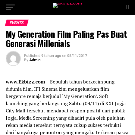
EVENTS
My Generation Film Paling Pas Buat
Generasi Millenials
Published
9 tahun ago
on
05/11/2017
By
Admin
www.Ekbizz.com
– Sepuluh tahun berkecimpung
didunia film, IFI Sinema kini mengeluarkan film
bergenre remaja berjudul ‘My Generation’. Soft
launching yang berlangsung Sabtu (04/11) di XXI Jogja
City Mall tersebut mendapat respon positif dari publik
Jogja. Media Screening yang dihadiri pula oleh puluhan
rekan media tersebut ternyata cukup sukses terbukti
dari banyaknya penonton yang mengaku terkesan pasca