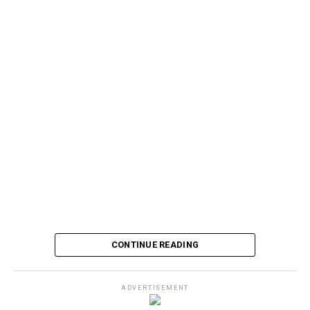
Pembukaan Biennale Jogja XIV – Seri Biennale Equator #
4
CONTINUE READING
ADVERTISEMENT