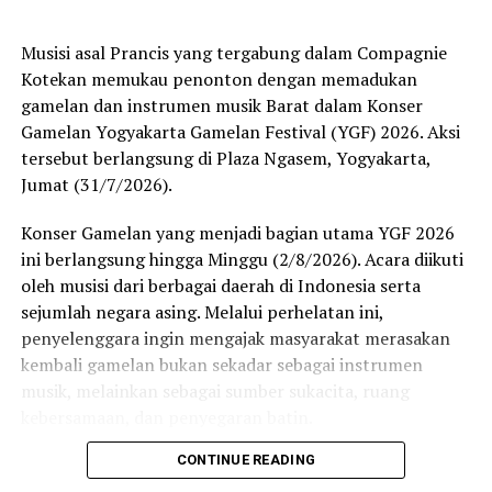
gagalnya mereka pergi liburan karena video buatan
mereka yang memprotes guru, sekolah dan orang tua
Musisi asal Prancis yang tergabung dalam Compagnie
menjadi viral di sekolah mereka. Hingga mereka dihukum
Kotekan memukau penonton dengan memadukan
tidak boleh pergi liburan. Tapi mereka terlalu keren
gamelan dan instrumen musik Barat dalam Konser
untuk mengutuki keadaan dan membuat orang-orang
Gamelan Yogyakarta Gamelan Festival (YGF) 2026. Aksi
yang sudah menghukum mereka puas.
tersebut berlangsung di Plaza Ngasem, Yogyakarta,
Jumat (31/7/2026).
Liburan sekolah yang terkesan tidak istimewa, akhirnya
justru membawa mereka pada kejadian-kejadian dan
Konser Gamelan yang menjadi bagian utama YGF 2026
petualangan yang memberi pelajaran sangat berarti
ini berlangsung hingga Minggu (2/8/2026). Acara diikuti
dalam kehidupan mereka. Ke-empat sahabat ini memiliki
oleh musisi dari berbagai daerah di Indonesia serta
karakteristik yang berbeda dengan konflik yang
sejumlah negara asing. Melalui perhelatan ini,
berbeda-beda pula.
penyelenggara ingin mengajak masyarakat merasakan
kembali gamelan bukan sekadar sebagai instrumen
Orly sebagai perempuan yang kritis, pintar dan
musik, melainkan sebagai sumber sukacita, ruang
berprinsip dan ia sedang dalam masa pemberontakan
kebersamaan, dan penyegaran batin.
akan kesetaraan gender dan hal-hal lain yang ‘melabeli
kaum perempuan. Salah satunya tentang keperawanan.
CONTINUE READING
Penampilan Compagnie Kotekan menjadi salah satu
Orly berusaha mendobrak dan menghancurkan label-